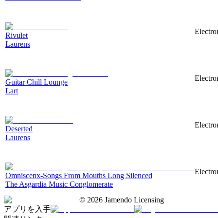
Electro
Rivulet
Laurens
Electro
Guitar Chill Lounge
Lart
Electro
Deserted
Laurens
Electro
Omniscenx-Songs From Mouths Long Silenced
The Asgardia Music Conglomerate
©
2026
Jamendo Licensing
アプリを入手