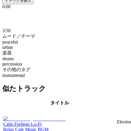
トラックを購入
0:00
3:50
ムード／テーマ
peaceful
urban
楽器
drums
percussion
その他のタグ
instrumental
似たトラック
タイトル
Electro
Calm Feelings Lo-Fi
Relax Cafe Music BGM