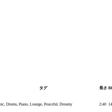
タグ
長さ
B
nic, Drums, Piano, Lounge, Peaceful, Dreamy
2:40
1