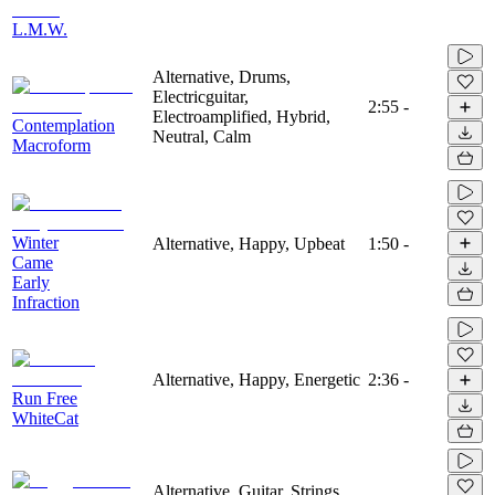
L.M.W.
Alternative, Drums,
Electricguitar,
2:55
-
Electroamplified, Hybrid,
Contemplation
Neutral, Calm
Macroform
Winter
Alternative, Happy, Upbeat
1:50
-
Came
Early
Infraction
Alternative, Happy, Energetic
2:36
-
Run Free
WhiteCat
Alternative, Guitar, Strings,