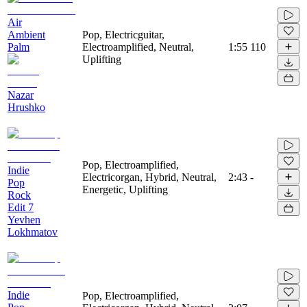
Air
Ambient
Pop, Electricguitar,
Palm
Electroamplified, Neutral,
1:55
110
Uplifting
Nazar
Hrushko
Pop, Electroamplified,
Indie
Electricorgan, Hybrid, Neutral,
2:43
-
Pop
Energetic, Uplifting
Rock
Edit 7
Yevhen
Lokhmatov
Indie
Pop, Electroamplified,