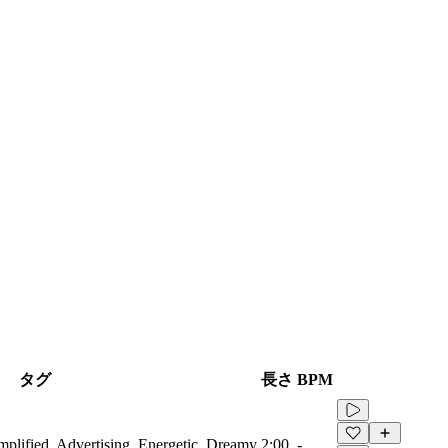
タグ
長さ
BPM
amplified, Advertising, Energetic, Dreamy
2:00
-