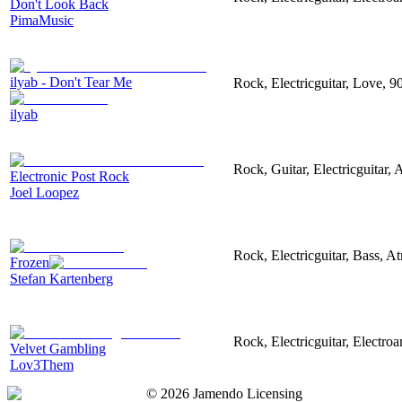
Don't Look Back
PimaMusic
ilyab - Don't Tear Me
Rock, Electricguitar, Love, 9
ilyab
Rock, Guitar, Electricguitar,
Electronic Post Rock
Joel Loopez
Rock, Electricguitar, Bass, 
Frozen
Stefan Kartenberg
Rock, Electricguitar, Electro
Velvet Gambling
Lov3Them
©
2026
Jamendo Licensing