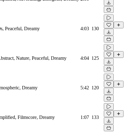
0s, Peaceful, Dreamy
4:03
130
 Abstract, Nature, Peaceful, Dreamy
4:04
125
Atmospheric, Dreamy
5:42
120
amplified, Filmscore, Dreamy
1:07
133