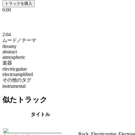
トラックを購入
0:00
2:04
ムード／テーマ
dreamy
abstract
atmospheric
楽器
electricguitar
electroamplified
その他のタグ
instrumental
似たトラック
タイトル
Rock, Electricguitar, Electro