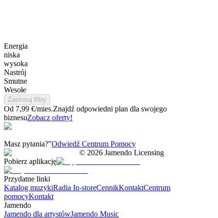
Energia
niska
wysoka
Nastrój
Smutne
Wesołe
Zastosuj filtry
Od 7,99 €/mies.
Znajdź odpowiedni plan dla swojego
biznesu
Zobacz oferty!
Masz pytania?"
Odwiedź Centrum Pomocy
©
2026
Jamendo Licensing
Pobierz aplikację
Przydatne linki
Katalog muzyki
Radia In-store
Cennik
Kontakt
Centrum
pomocy
Kontakt
Jamendo
Jamendo dla artystów
Jamendo Music