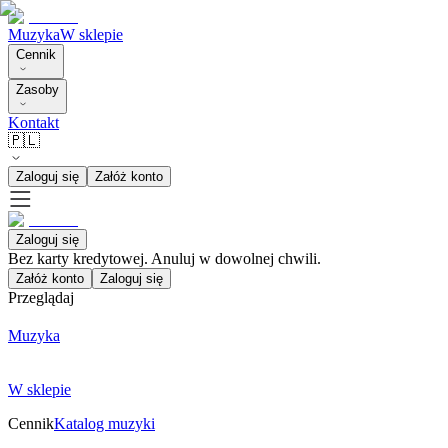
Muzyka
W sklepie
Cennik
Zasoby
Kontakt
🇵🇱
Zaloguj się
Załóż konto
Zaloguj się
Bez karty kredytowej. Anuluj w dowolnej chwili.
Załóż konto
Zaloguj się
Przeglądaj
Muzyka
W sklepie
Cennik
Katalog muzyki