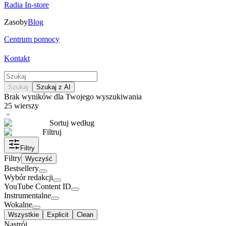
Radia In-store
Zasoby
Blog
Centrum pomocy
Kontakt
Szukaj
Szukaj z AI
Brak wyników dla Twojego wyszukiwania
25
wierszy
Sortuj według
Filtruj
Filtry
Filtry
Wyczyść
Bestsellery
Wybór redakcji
YouTube Content ID
Instrumentalne
Wokalne
Wszystkie
Explicit
Clean
Nastrój