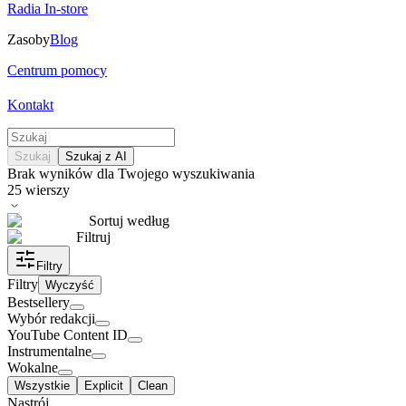
Radia In-store
Zasoby
Blog
Centrum pomocy
Kontakt
Szukaj
Szukaj z AI
Brak wyników dla Twojego wyszukiwania
25
wierszy
Sortuj według
Filtruj
Filtry
Filtry
Wyczyść
Bestsellery
Wybór redakcji
YouTube Content ID
Instrumentalne
Wokalne
Wszystkie
Explicit
Clean
Nastrój