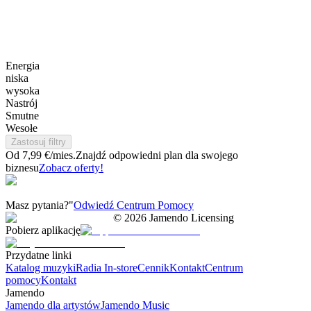
Energia
niska
wysoka
Nastrój
Smutne
Wesołe
Zastosuj filtry
Od 7,99 €/mies.
Znajdź odpowiedni plan dla swojego
biznesu
Zobacz oferty!
Masz pytania?"
Odwiedź Centrum Pomocy
©
2026
Jamendo Licensing
Pobierz aplikację
Przydatne linki
Katalog muzyki
Radia In-store
Cennik
Kontakt
Centrum
pomocy
Kontakt
Jamendo
Jamendo dla artystów
Jamendo Music