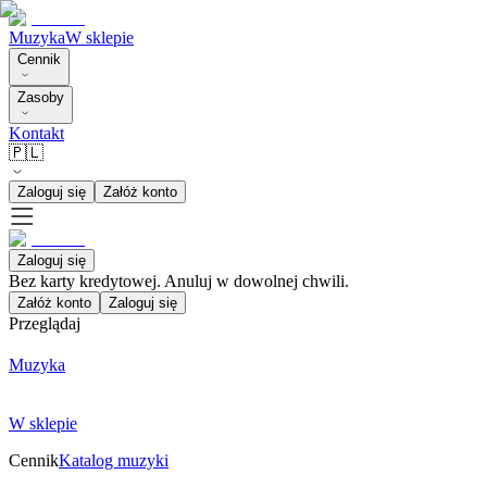
Muzyka
W sklepie
Cennik
Zasoby
Kontakt
🇵🇱
Zaloguj się
Załóż konto
Zaloguj się
Bez karty kredytowej. Anuluj w dowolnej chwili.
Załóż konto
Zaloguj się
Przeglądaj
Muzyka
W sklepie
Cennik
Katalog muzyki