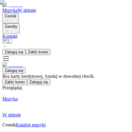
Muzyka
W sklepie
Cennik
Zasoby
Kontakt
🇵🇱
Zaloguj się
Załóż konto
Zaloguj się
Bez karty kredytowej. Anuluj w dowolnej chwili.
Załóż konto
Zaloguj się
Przeglądaj
Muzyka
W sklepie
Cennik
Katalog muzyki