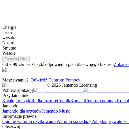
Energia
niska
wysoka
Nastrój
Smutne
Wesołe
Zastosuj filtry
Od 7,99 €/mies.
Znajdź odpowiedni plan dla swojego biznesu
Zobacz 
Masz pytania?"
Odwiedź Centrum Pomocy
©
2026
Jamendo Licensing
Pobierz aplikację
Przydatne linki
Katalog muzyki
Radia In-store
Cennik
Kontakt
Centrum pomocy
Konta
Jamendo
Jamendo dla artystów
Jamendo Music
Informacje prawne
Ogólne warunki użytkowania
Warunki sprzedaży
Polityka prywatnośc
Obserwuj nas