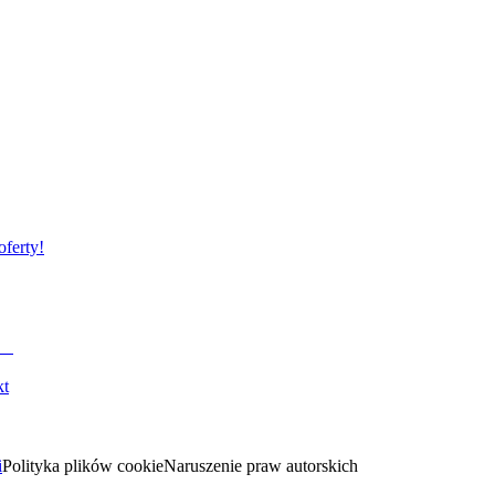
oferty!
kt
i
Polityka plików cookie
Naruszenie praw autorskich