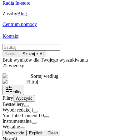
Radia In-store
Zasoby
Blog
Centrum pomocy
Kontakt
Szukaj
Szukaj z AI
Brak wyników dla Twojego wyszukiwania
25
wierszy
Sortuj według
Filtruj
Filtry
Filtry
Wyczyść
Bestsellery
Wybór redakcji
YouTube Content ID
Instrumentalne
Wokalne
Wszystkie
Explicit
Clean
Nastrój