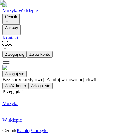
Muzyka
W sklepie
Cennik
Zasoby
Kontakt
🇵🇱
Zaloguj się
Załóż konto
Zaloguj się
Bez karty kredytowej. Anuluj w dowolnej chwili.
Załóż konto
Zaloguj się
Przeglądaj
Muzyka
W sklepie
Cennik
Katalog muzyki