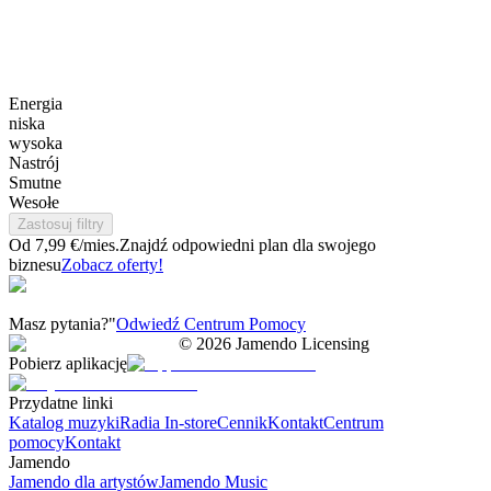
Energia
niska
wysoka
Nastrój
Smutne
Wesołe
Zastosuj filtry
Od 7,99 €/mies.
Znajdź odpowiedni plan dla swojego
biznesu
Zobacz oferty!
Masz pytania?"
Odwiedź Centrum Pomocy
©
2026
Jamendo Licensing
Pobierz aplikację
Przydatne linki
Katalog muzyki
Radia In-store
Cennik
Kontakt
Centrum
pomocy
Kontakt
Jamendo
Jamendo dla artystów
Jamendo Music