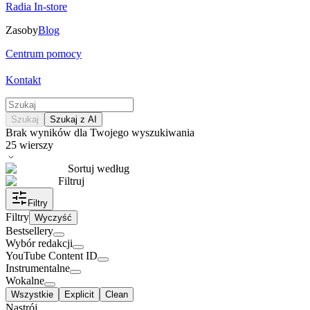
Radia In-store
Zasoby
Blog
Centrum pomocy
Kontakt
Szukaj
Szukaj z AI
Brak wyników dla Twojego wyszukiwania
25
wierszy
Sortuj według
Filtruj
Filtry
Filtry
Wyczyść
Bestsellery
Wybór redakcji
YouTube Content ID
Instrumentalne
Wokalne
Wszystkie
Explicit
Clean
Nastrój