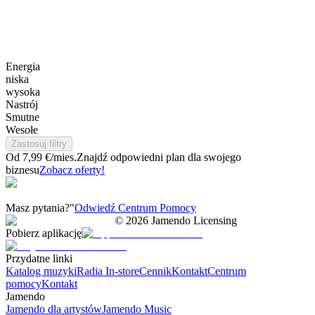
Energia
niska
wysoka
Nastrój
Smutne
Wesołe
Zastosuj filtry
Od 7,99 €/mies.
Znajdź odpowiedni plan dla swojego
biznesu
Zobacz oferty!
Masz pytania?"
Odwiedź Centrum Pomocy
©
2026
Jamendo Licensing
Pobierz aplikację
Przydatne linki
Katalog muzyki
Radia In-store
Cennik
Kontakt
Centrum
pomocy
Kontakt
Jamendo
Jamendo dla artystów
Jamendo Music