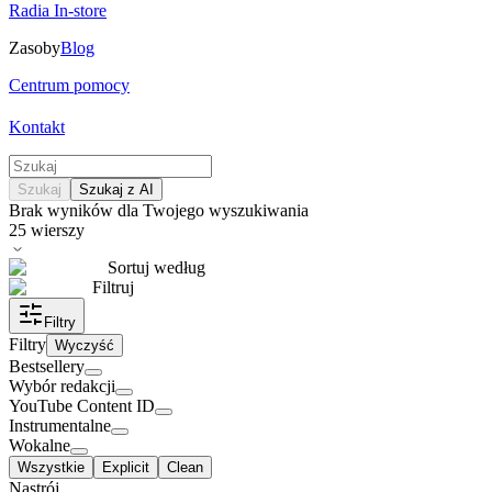
Radia In-store
Zasoby
Blog
Centrum pomocy
Kontakt
Szukaj
Szukaj z AI
Brak wyników dla Twojego wyszukiwania
25
wierszy
Sortuj według
Filtruj
Filtry
Filtry
Wyczyść
Bestsellery
Wybór redakcji
YouTube Content ID
Instrumentalne
Wokalne
Wszystkie
Explicit
Clean
Nastrój