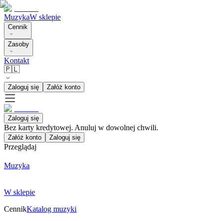
Muzyka
W sklepie
Cennik
Zasoby
Kontakt
🇵🇱
Zaloguj się
Załóż konto
Zaloguj się
Bez karty kredytowej. Anuluj w dowolnej chwili.
Załóż konto
Zaloguj się
Przeglądaj
Muzyka
W sklepie
Cennik
Katalog muzyki