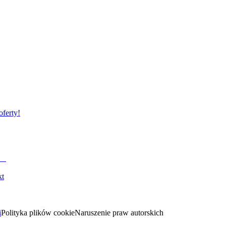
oferty!
kt
i
Polityka plików cookie
Naruszenie praw autorskich