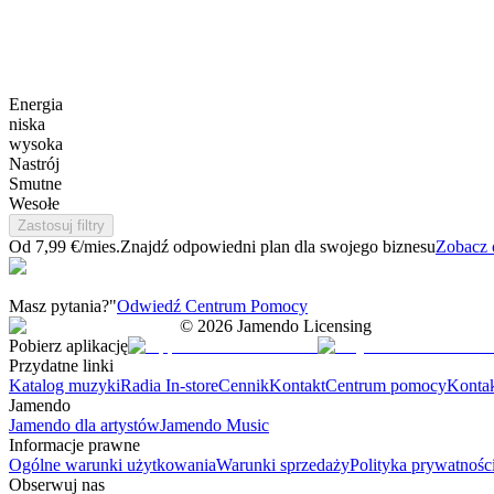
Energia
niska
wysoka
Nastrój
Smutne
Wesołe
Zastosuj filtry
Od 7,99 €/mies.
Znajdź odpowiedni plan dla swojego biznesu
Zobacz 
Masz pytania?"
Odwiedź Centrum Pomocy
©
2026
Jamendo Licensing
Pobierz aplikację
Przydatne linki
Katalog muzyki
Radia In-store
Cennik
Kontakt
Centrum pomocy
Konta
Jamendo
Jamendo dla artystów
Jamendo Music
Informacje prawne
Ogólne warunki użytkowania
Warunki sprzedaży
Polityka prywatnośc
Obserwuj nas