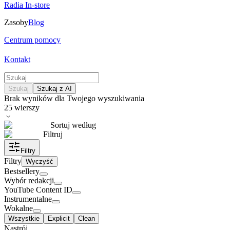
Radia In-store
Zasoby
Blog
Centrum pomocy
Kontakt
Szukaj
Szukaj z AI
Brak wyników dla Twojego wyszukiwania
25
wierszy
Sortuj według
Filtruj
Filtry
Filtry
Wyczyść
Bestsellery
Wybór redakcji
YouTube Content ID
Instrumentalne
Wokalne
Wszystkie
Explicit
Clean
Nastrój