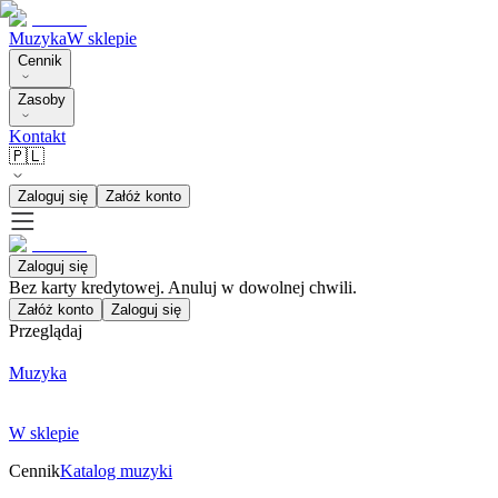
Muzyka
W sklepie
Cennik
Zasoby
Kontakt
🇵🇱
Zaloguj się
Załóż konto
Zaloguj się
Bez karty kredytowej. Anuluj w dowolnej chwili.
Załóż konto
Zaloguj się
Przeglądaj
Muzyka
W sklepie
Cennik
Katalog muzyki