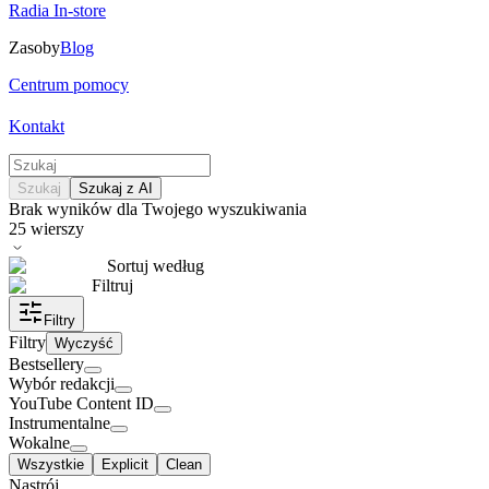
Radia In-store
Zasoby
Blog
Centrum pomocy
Kontakt
Szukaj
Szukaj z AI
Brak wyników dla Twojego wyszukiwania
25
wierszy
Sortuj według
Filtruj
Filtry
Filtry
Wyczyść
Bestsellery
Wybór redakcji
YouTube Content ID
Instrumentalne
Wokalne
Wszystkie
Explicit
Clean
Nastrój