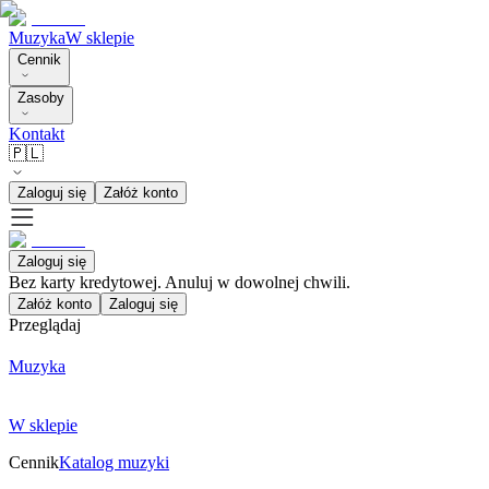
Muzyka
W sklepie
Cennik
Zasoby
Kontakt
🇵🇱
Zaloguj się
Załóż konto
Zaloguj się
Bez karty kredytowej. Anuluj w dowolnej chwili.
Załóż konto
Zaloguj się
Przeglądaj
Muzyka
W sklepie
Cennik
Katalog muzyki