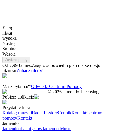
Energia
niska
wysoka
Nastrój
Smutne
Wesołe
Zastosuj filtry
Od 7,99 €/mies.
Znajdź odpowiedni plan dla swojego
biznesu
Zobacz oferty!
Masz pytania?"
Odwiedź Centrum Pomocy
©
2026
Jamendo Licensing
Pobierz aplikację
Przydatne linki
Katalog muzyki
Radia In-store
Cennik
Kontakt
Centrum
pomocy
Kontakt
Jamendo
Jamendo dla artystów
Jamendo Music