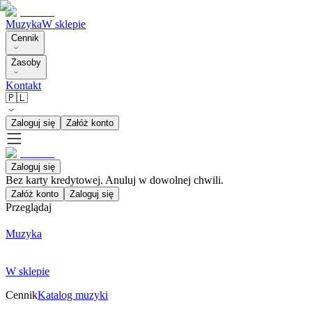
Muzyka
W sklepie
Cennik
Zasoby
Kontakt
🇵🇱
Zaloguj się
Załóż konto
Zaloguj się
Bez karty kredytowej. Anuluj w dowolnej chwili.
Załóż konto
Zaloguj się
Przeglądaj
Muzyka
W sklepie
Cennik
Katalog muzyki