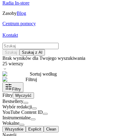
Radia In-store
Zasoby
Blog
Centrum pomocy
Kontakt
Szukaj
Szukaj z AI
Brak wyników dla Twojego wyszukiwania
25
wierszy
Sortuj według
Filtruj
Filtry
Filtry
Wyczyść
Bestsellery
Wybór redakcji
YouTube Content ID
Instrumentalne
Wokalne
Wszystkie
Explicit
Clean
Nastrój