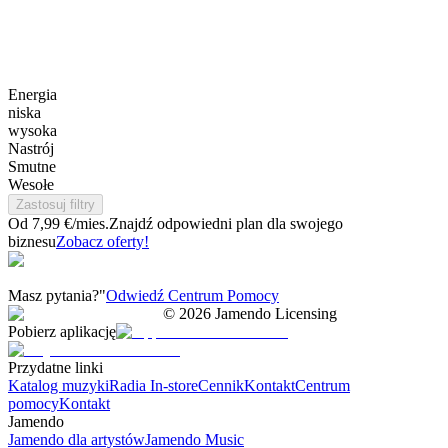
Energia
niska
wysoka
Nastrój
Smutne
Wesołe
Zastosuj filtry
Od 7,99 €/mies.
Znajdź odpowiedni plan dla swojego
biznesu
Zobacz oferty!
Masz pytania?"
Odwiedź Centrum Pomocy
©
2026
Jamendo Licensing
Pobierz aplikację
Przydatne linki
Katalog muzyki
Radia In-store
Cennik
Kontakt
Centrum
pomocy
Kontakt
Jamendo
Jamendo dla artystów
Jamendo Music