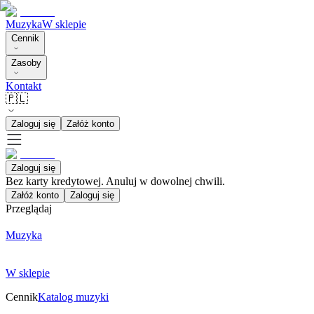
Muzyka
W sklepie
Cennik
Zasoby
Kontakt
🇵🇱
Zaloguj się
Załóż konto
Zaloguj się
Bez karty kredytowej. Anuluj w dowolnej chwili.
Załóż konto
Zaloguj się
Przeglądaj
Muzyka
W sklepie
Cennik
Katalog muzyki