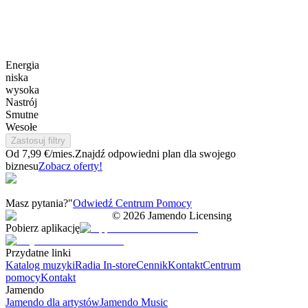
Energia
niska
wysoka
Nastrój
Smutne
Wesołe
Zastosuj filtry
Od 7,99 €/mies.
Znajdź odpowiedni plan dla swojego
biznesu
Zobacz oferty!
Masz pytania?"
Odwiedź Centrum Pomocy
©
2026
Jamendo Licensing
Pobierz aplikację
Przydatne linki
Katalog muzyki
Radia In-store
Cennik
Kontakt
Centrum
pomocy
Kontakt
Jamendo
Jamendo dla artystów
Jamendo Music