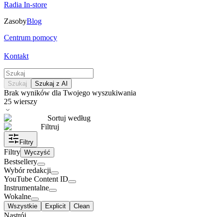
Radia In-store
Zasoby
Blog
Centrum pomocy
Kontakt
Szukaj
Szukaj z AI
Brak wyników dla Twojego wyszukiwania
25
wierszy
Sortuj według
Filtruj
Filtry
Filtry
Wyczyść
Bestsellery
Wybór redakcji
YouTube Content ID
Instrumentalne
Wokalne
Wszystkie
Explicit
Clean
Nastrój