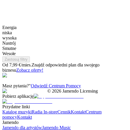
Energia
niska
wysoka
Nastrój
Smutne
Wesołe
Zastosuj filtry
Od 7,99 €/mies.
Znajdź odpowiedni plan dla swojego
biznesu
Zobacz oferty!
Masz pytania?"
Odwiedź Centrum Pomocy
©
2026
Jamendo Licensing
Pobierz aplikację
Przydatne linki
Katalog muzyki
Radia In-store
Cennik
Kontakt
Centrum
pomocy
Kontakt
Jamendo
Jamendo dla artystów
Jamendo Music