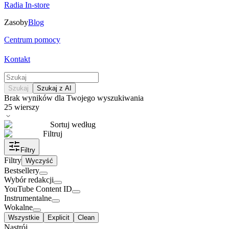
Radia In-store
Zasoby
Blog
Centrum pomocy
Kontakt
Szukaj
Szukaj z AI
Brak wyników dla Twojego wyszukiwania
25
wierszy
Sortuj według
Filtruj
Filtry
Filtry
Wyczyść
Bestsellery
Wybór redakcji
YouTube Content ID
Instrumentalne
Wokalne
Wszystkie
Explicit
Clean
Nastrój