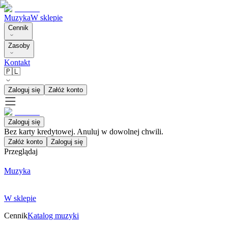
Muzyka
W sklepie
Cennik
Zasoby
Kontakt
🇵🇱
Zaloguj się
Załóż konto
Zaloguj się
Bez karty kredytowej. Anuluj w dowolnej chwili.
Załóż konto
Zaloguj się
Przeglądaj
Muzyka
W sklepie
Cennik
Katalog muzyki