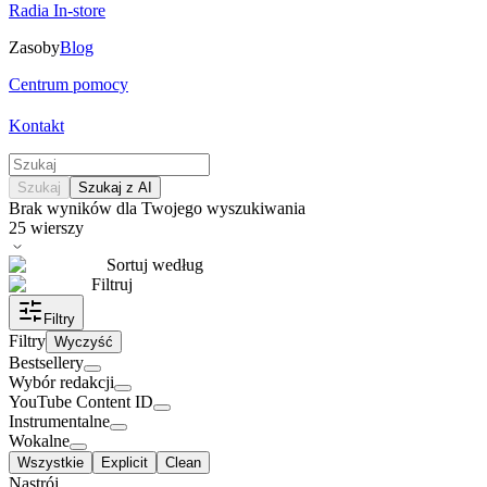
Radia In-store
Zasoby
Blog
Centrum pomocy
Kontakt
Szukaj
Szukaj z AI
Brak wyników dla Twojego wyszukiwania
25
wierszy
Sortuj według
Filtruj
Filtry
Filtry
Wyczyść
Bestsellery
Wybór redakcji
YouTube Content ID
Instrumentalne
Wokalne
Wszystkie
Explicit
Clean
Nastrój