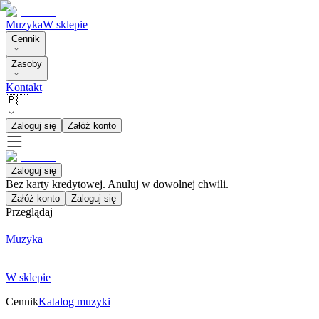
Muzyka
W sklepie
Cennik
Zasoby
Kontakt
🇵🇱
Zaloguj się
Załóż konto
Zaloguj się
Bez karty kredytowej. Anuluj w dowolnej chwili.
Załóż konto
Zaloguj się
Przeglądaj
Muzyka
W sklepie
Cennik
Katalog muzyki