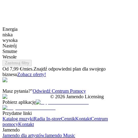
Energia
niska
wysoka
Nastrój
Smutne
Wesołe
Zastosuj filtry
Od 7,99 €/mies.
Znajdź odpowiedni plan dla swojego
biznesu
Zobacz oferty!
Masz pytania?"
Odwiedź Centrum Pomocy
©
2026
Jamendo Licensing
Pobierz aplikację
Przydatne linki
Katalog muzyki
Radia In-store
Cennik
Kontakt
Centrum
pomocy
Kontakt
Jamendo
Jamendo dla artystów
Jamendo Music