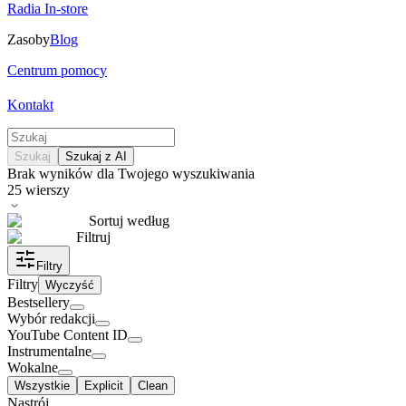
Radia In-store
Zasoby
Blog
Centrum pomocy
Kontakt
Szukaj
Szukaj z AI
Brak wyników dla Twojego wyszukiwania
25
wierszy
Sortuj według
Filtruj
Filtry
Filtry
Wyczyść
Bestsellery
Wybór redakcji
YouTube Content ID
Instrumentalne
Wokalne
Wszystkie
Explicit
Clean
Nastrój