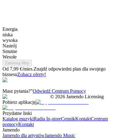
Energia
niska
wysoka
Nastrój
Smutne
Wesołe
Zastosuj filtry
Od 7,99 €/mies.
Znajdź odpowiedni plan dla swojego
biznesu
Zobacz oferty!
Masz pytania?"
Odwiedź Centrum Pomocy
©
2026
Jamendo Licensing
Pobierz aplikację
Przydatne linki
Katalog muzyki
Radia In-store
Cennik
Kontakt
Centrum
pomocy
Kontakt
Jamendo
Jamendo dla artystów
Jamendo Music