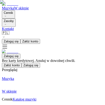
Muzyka
W sklepie
Cennik
Zasoby
Kontakt
🇵🇱
Zaloguj się
Załóż konto
Zaloguj się
Bez karty kredytowej. Anuluj w dowolnej chwili.
Załóż konto
Zaloguj się
Przeglądaj
Muzyka
W sklepie
Cennik
Katalog muzyki