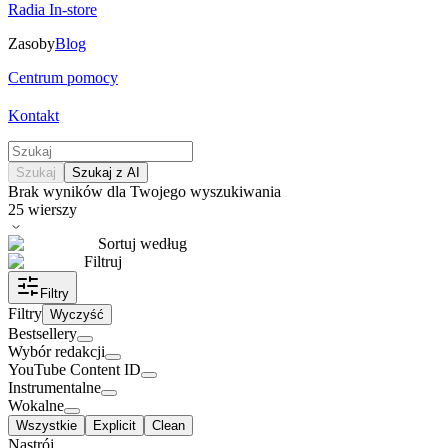
Radia In-store
Zasoby
Blog
Centrum pomocy
Kontakt
Szukaj
Szukaj z AI
Brak wyników dla Twojego wyszukiwania
25
wierszy
Sortuj według
Filtruj
Filtry
Filtry
Wyczyść
Bestsellery
Wybór redakcji
YouTube Content ID
Instrumentalne
Wokalne
Wszystkie
Explicit
Clean
Nastrój