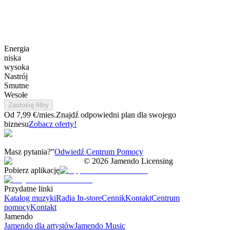
Energia
niska
wysoka
Nastrój
Smutne
Wesołe
Zastosuj filtry
Od 7,99 €/mies.
Znajdź odpowiedni plan dla swojego
biznesu
Zobacz oferty!
Masz pytania?"
Odwiedź Centrum Pomocy
©
2026
Jamendo Licensing
Pobierz aplikację
Przydatne linki
Katalog muzyki
Radia In-store
Cennik
Kontakt
Centrum
pomocy
Kontakt
Jamendo
Jamendo dla artystów
Jamendo Music