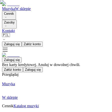
Muzyka
W sklepie
Cennik
Zasoby
Kontakt
🇵🇱
Zaloguj się
Załóż konto
Zaloguj się
Bez karty kredytowej. Anuluj w dowolnej chwili.
Załóż konto
Zaloguj się
Przeglądaj
Muzyka
W sklepie
Cennik
Katalog muzyki