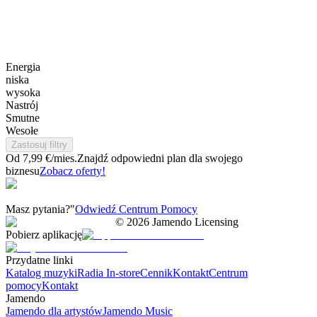
Energia
niska
wysoka
Nastrój
Smutne
Wesołe
Zastosuj filtry
Od 7,99 €/mies.
Znajdź odpowiedni plan dla swojego
biznesu
Zobacz oferty!
Masz pytania?"
Odwiedź Centrum Pomocy
©
2026
Jamendo Licensing
Pobierz aplikację
Przydatne linki
Katalog muzyki
Radia In-store
Cennik
Kontakt
Centrum
pomocy
Kontakt
Jamendo
Jamendo dla artystów
Jamendo Music