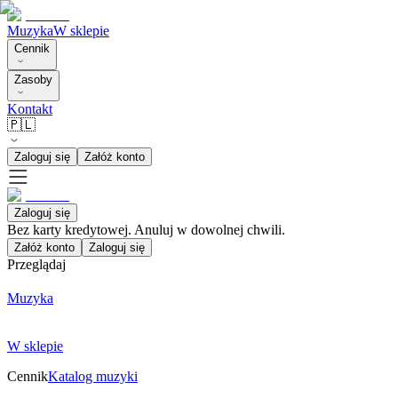
Muzyka
W sklepie
Cennik
Zasoby
Kontakt
🇵🇱
Zaloguj się
Załóż konto
Zaloguj się
Bez karty kredytowej. Anuluj w dowolnej chwili.
Załóż konto
Zaloguj się
Przeglądaj
Muzyka
W sklepie
Cennik
Katalog muzyki