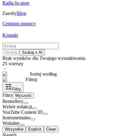
Radia In-store
Zasoby
Blog
Centrum pomocy
Kontakt
Szukaj
Szukaj z AI
Brak wyników dla Twojego wyszukiwania
25
wierszy
Sortuj według
Filtruj
Filtry
Filtry
Wyczyść
Bestsellery
Wybór redakcji
YouTube Content ID
Instrumentalne
Wokalne
Wszystkie
Explicit
Clean
Nastrój