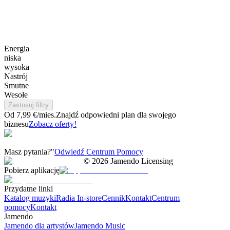
Energia
niska
wysoka
Nastrój
Smutne
Wesołe
Zastosuj filtry
Od 7,99 €/mies.
Znajdź odpowiedni plan dla swojego
biznesu
Zobacz oferty!
Masz pytania?"
Odwiedź Centrum Pomocy
©
2026
Jamendo Licensing
Pobierz aplikację
Przydatne linki
Katalog muzyki
Radia In-store
Cennik
Kontakt
Centrum
pomocy
Kontakt
Jamendo
Jamendo dla artystów
Jamendo Music