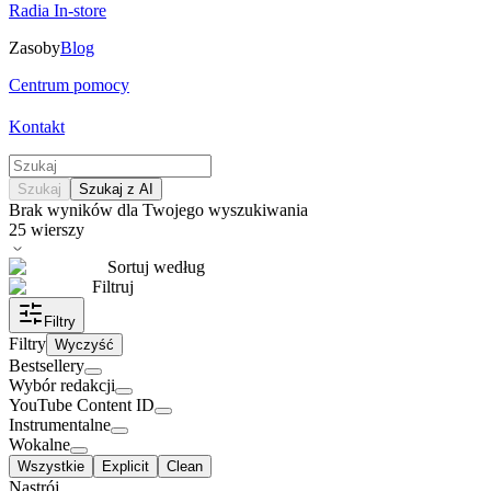
Radia In-store
Zasoby
Blog
Centrum pomocy
Kontakt
Szukaj
Szukaj z AI
Brak wyników dla Twojego wyszukiwania
25
wierszy
Sortuj według
Filtruj
Filtry
Filtry
Wyczyść
Bestsellery
Wybór redakcji
YouTube Content ID
Instrumentalne
Wokalne
Wszystkie
Explicit
Clean
Nastrój