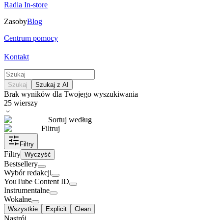
Radia In-store
Zasoby
Blog
Centrum pomocy
Kontakt
Szukaj
Szukaj z AI
Brak wyników dla Twojego wyszukiwania
25
wierszy
Sortuj według
Filtruj
Filtry
Filtry
Wyczyść
Bestsellery
Wybór redakcji
YouTube Content ID
Instrumentalne
Wokalne
Wszystkie
Explicit
Clean
Nastrój