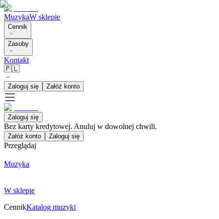
Muzyka
W sklepie
Cennik
Zasoby
Kontakt
🇵🇱
Zaloguj się
Załóż konto
Zaloguj się
Bez karty kredytowej. Anuluj w dowolnej chwili.
Załóż konto
Zaloguj się
Przeglądaj
Muzyka
W sklepie
Cennik
Katalog muzyki