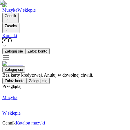
Muzyka
W sklepie
Cennik
Zasoby
Kontakt
🇵🇱
Zaloguj się
Załóż konto
Zaloguj się
Bez karty kredytowej. Anuluj w dowolnej chwili.
Załóż konto
Zaloguj się
Przeglądaj
Muzyka
W sklepie
Cennik
Katalog muzyki