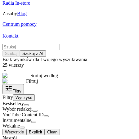
Radia In-store
Zasoby
Blog
Centrum pomocy
Kontakt
Szukaj
Szukaj z AI
Brak wyników dla Twojego wyszukiwania
25
wierszy
Sortuj według
Filtruj
Filtry
Filtry
Wyczyść
Bestsellery
Wybór redakcji
YouTube Content ID
Instrumentalne
Wokalne
Wszystkie
Explicit
Clean
Nastrój