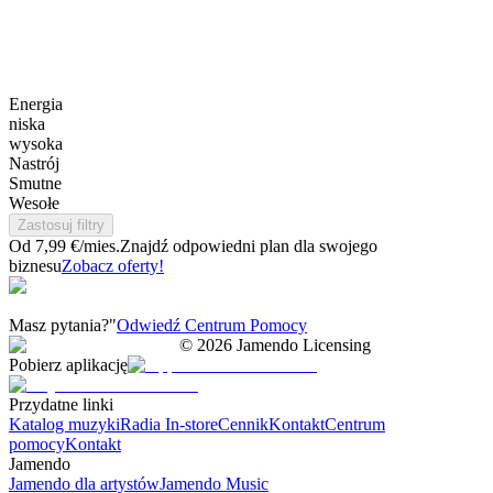
Energia
niska
wysoka
Nastrój
Smutne
Wesołe
Zastosuj filtry
Od 7,99 €/mies.
Znajdź odpowiedni plan dla swojego
biznesu
Zobacz oferty!
Masz pytania?"
Odwiedź Centrum Pomocy
©
2026
Jamendo Licensing
Pobierz aplikację
Przydatne linki
Katalog muzyki
Radia In-store
Cennik
Kontakt
Centrum
pomocy
Kontakt
Jamendo
Jamendo dla artystów
Jamendo Music