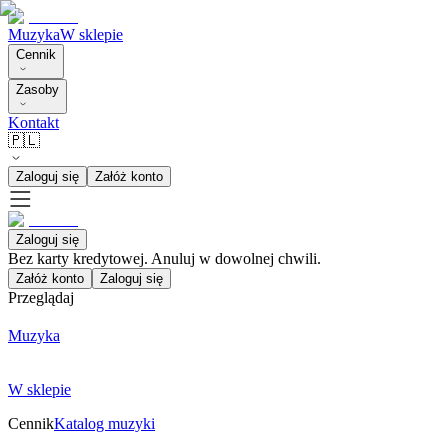
Muzyka
W sklepie
Cennik
Zasoby
Kontakt
🇵🇱
Zaloguj się
Załóż konto
Zaloguj się
Bez karty kredytowej. Anuluj w dowolnej chwili.
Załóż konto
Zaloguj się
Przeglądaj
Muzyka
W sklepie
Cennik
Katalog muzyki