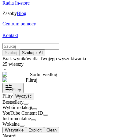
Radia In-store
Zasoby
Blog
Centrum pomocy
Kontakt
Szukaj
Szukaj z AI
Brak wyników dla Twojego wyszukiwania
25
wierszy
Sortuj według
Filtruj
Filtry
Filtry
Wyczyść
Bestsellery
Wybór redakcji
YouTube Content ID
Instrumentalne
Wokalne
Wszystkie
Explicit
Clean
Nastrój