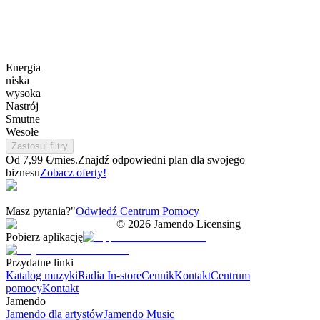
Energia
niska
wysoka
Nastrój
Smutne
Wesołe
Zastosuj filtry
Od 7,99 €/mies.
Znajdź odpowiedni plan dla swojego
biznesu
Zobacz oferty!
Masz pytania?"
Odwiedź Centrum Pomocy
©
2026
Jamendo Licensing
Pobierz aplikację
Przydatne linki
Katalog muzyki
Radia In-store
Cennik
Kontakt
Centrum
pomocy
Kontakt
Jamendo
Jamendo dla artystów
Jamendo Music