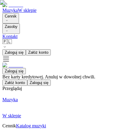
Muzyka
W sklepie
Cennik
Zasoby
Kontakt
🇵🇱
Zaloguj się
Załóż konto
Zaloguj się
Bez karty kredytowej. Anuluj w dowolnej chwili.
Załóż konto
Zaloguj się
Przeglądaj
Muzyka
W sklepie
Cennik
Katalog muzyki