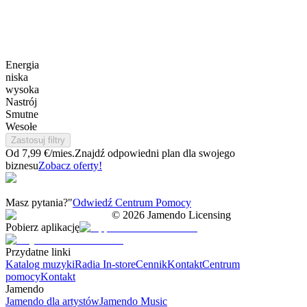
Energia
niska
wysoka
Nastrój
Smutne
Wesołe
Zastosuj filtry
Od 7,99 €/mies.
Znajdź odpowiedni plan dla swojego
biznesu
Zobacz oferty!
Masz pytania?"
Odwiedź Centrum Pomocy
©
2026
Jamendo Licensing
Pobierz aplikację
Przydatne linki
Katalog muzyki
Radia In-store
Cennik
Kontakt
Centrum
pomocy
Kontakt
Jamendo
Jamendo dla artystów
Jamendo Music