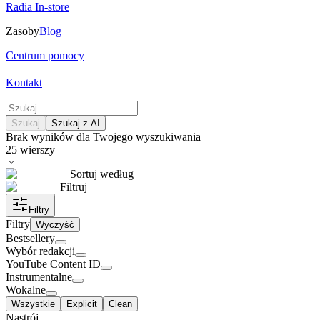
Radia In-store
Zasoby
Blog
Centrum pomocy
Kontakt
Szukaj
Szukaj z AI
Brak wyników dla Twojego wyszukiwania
25
wierszy
Sortuj według
Filtruj
Filtry
Filtry
Wyczyść
Bestsellery
Wybór redakcji
YouTube Content ID
Instrumentalne
Wokalne
Wszystkie
Explicit
Clean
Nastrój