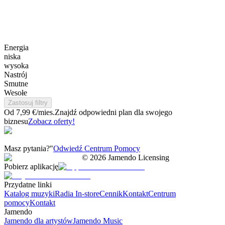
Energia
niska
wysoka
Nastrój
Smutne
Wesołe
Zastosuj filtry
Od 7,99 €/mies.
Znajdź odpowiedni plan dla swojego
biznesu
Zobacz oferty!
Masz pytania?"
Odwiedź Centrum Pomocy
©
2026
Jamendo Licensing
Pobierz aplikację
Przydatne linki
Katalog muzyki
Radia In-store
Cennik
Kontakt
Centrum
pomocy
Kontakt
Jamendo
Jamendo dla artystów
Jamendo Music