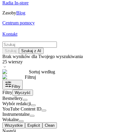
Radia In-store
Zasoby
Blog
Centrum pomocy
Kontakt
Szukaj
Szukaj z AI
Brak wyników dla Twojego wyszukiwania
25
wierszy
Sortuj według
Filtruj
Filtry
Filtry
Wyczyść
Bestsellery
Wybór redakcji
YouTube Content ID
Instrumentalne
Wokalne
Wszystkie
Explicit
Clean
Nastrój