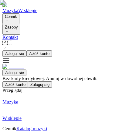
Muzyka
W sklepie
Cennik
Zasoby
Kontakt
🇵🇱
Zaloguj się
Załóż konto
Zaloguj się
Bez karty kredytowej. Anuluj w dowolnej chwili.
Załóż konto
Zaloguj się
Przeglądaj
Muzyka
W sklepie
Cennik
Katalog muzyki