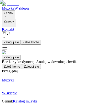
Muzyka
W sklepie
Cennik
Zasoby
Kontakt
🇵🇱
Zaloguj się
Załóż konto
Zaloguj się
Bez karty kredytowej. Anuluj w dowolnej chwili.
Załóż konto
Zaloguj się
Przeglądaj
Muzyka
W sklepie
Cennik
Katalog muzyki