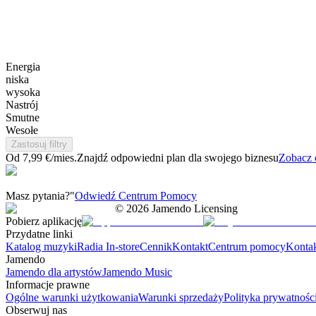
Energia
niska
wysoka
Nastrój
Smutne
Wesołe
Zastosuj filtry
Od 7,99 €/mies.
Znajdź odpowiedni plan dla swojego biznesu
Zobacz 
Masz pytania?"
Odwiedź Centrum Pomocy
©
2026
Jamendo Licensing
Pobierz aplikację
Przydatne linki
Katalog muzyki
Radia In-store
Cennik
Kontakt
Centrum pomocy
Konta
Jamendo
Jamendo dla artystów
Jamendo Music
Informacje prawne
Ogólne warunki użytkowania
Warunki sprzedaży
Polityka prywatnośc
Obserwuj nas