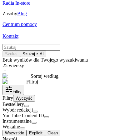
Radia In-store
Zasoby
Blog
Centrum pomocy
Kontakt
Szukaj
Szukaj z AI
Brak wyników dla Twojego wyszukiwania
25
wierszy
Sortuj według
Filtruj
Filtry
Filtry
Wyczyść
Bestsellery
Wybór redakcji
YouTube Content ID
Instrumentalne
Wokalne
Wszystkie
Explicit
Clean
Nastrój