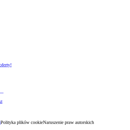
oferty!
kt
i
Polityka plików cookie
Naruszenie praw autorskich