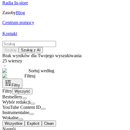
Radia In-store
Zasoby
Blog
Centrum pomocy
Kontakt
Szukaj
Szukaj z AI
Brak wyników dla Twojego wyszukiwania
25
wierszy
Sortuj według
Filtruj
Filtry
Filtry
Wyczyść
Bestsellery
Wybór redakcji
YouTube Content ID
Instrumentalne
Wokalne
Wszystkie
Explicit
Clean
Nastrój