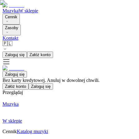
Muzyka
W sklepie
Cennik
Zasoby
Kontakt
🇵🇱
Zaloguj się
Załóż konto
Zaloguj się
Bez karty kredytowej. Anuluj w dowolnej chwili.
Załóż konto
Zaloguj się
Przeglądaj
Muzyka
W sklepie
Cennik
Katalog muzyki