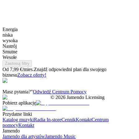
Energia
niska
wysoka
Nastrój
Smutne
Wesołe
Zastosuj filtry
Od 7,99 €/mies.
Znajdź odpowiedni plan dla swojego
biznesu
Zobacz oferty!
Masz pytania?"
Odwiedź Centrum Pomocy
©
2026
Jamendo Licensing
Pobierz aplikację
Przydatne linki
Katalog muzyki
Radia In-store
Cennik
Kontakt
Centrum
pomocy
Kontakt
Jamendo
Jamendo dla artystów
Jamendo Music