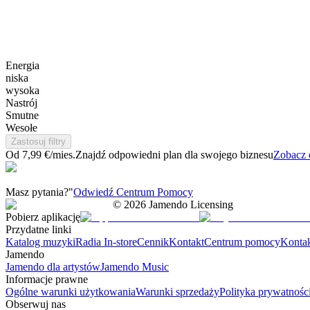
Energia
niska
wysoka
Nastrój
Smutne
Wesołe
Zastosuj filtry
Od 7,99 €/mies.
Znajdź odpowiedni plan dla swojego biznesu
Zobacz 
Masz pytania?"
Odwiedź Centrum Pomocy
©
2026
Jamendo Licensing
Pobierz aplikację
Przydatne linki
Katalog muzyki
Radia In-store
Cennik
Kontakt
Centrum pomocy
Konta
Jamendo
Jamendo dla artystów
Jamendo Music
Informacje prawne
Ogólne warunki użytkowania
Warunki sprzedaży
Polityka prywatnośc
Obserwuj nas