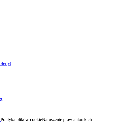
oferty!
kt
i
Polityka plików cookie
Naruszenie praw autorskich