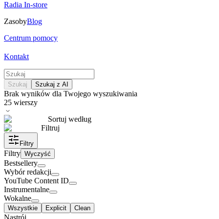
Radia In-store
Zasoby
Blog
Centrum pomocy
Kontakt
Szukaj
Szukaj z AI
Brak wyników dla Twojego wyszukiwania
25
wierszy
Sortuj według
Filtruj
Filtry
Filtry
Wyczyść
Bestsellery
Wybór redakcji
YouTube Content ID
Instrumentalne
Wokalne
Wszystkie
Explicit
Clean
Nastrój