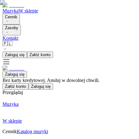
Muzyka
W sklepie
Cennik
Zasoby
Kontakt
🇵🇱
Zaloguj się
Załóż konto
Zaloguj się
Bez karty kredytowej. Anuluj w dowolnej chwili.
Załóż konto
Zaloguj się
Przeglądaj
Muzyka
W sklepie
Cennik
Katalog muzyki