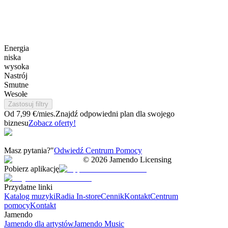
Energia
niska
wysoka
Nastrój
Smutne
Wesołe
Zastosuj filtry
Od 7,99 €/mies.
Znajdź odpowiedni plan dla swojego
biznesu
Zobacz oferty!
Masz pytania?"
Odwiedź Centrum Pomocy
©
2026
Jamendo Licensing
Pobierz aplikację
Przydatne linki
Katalog muzyki
Radia In-store
Cennik
Kontakt
Centrum
pomocy
Kontakt
Jamendo
Jamendo dla artystów
Jamendo Music