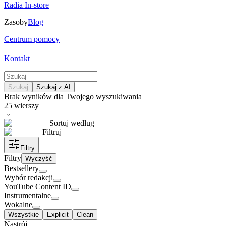
Radia In-store
Zasoby
Blog
Centrum pomocy
Kontakt
Szukaj
Szukaj z AI
Brak wyników dla Twojego wyszukiwania
25
wierszy
Sortuj według
Filtruj
Filtry
Filtry
Wyczyść
Bestsellery
Wybór redakcji
YouTube Content ID
Instrumentalne
Wokalne
Wszystkie
Explicit
Clean
Nastrój