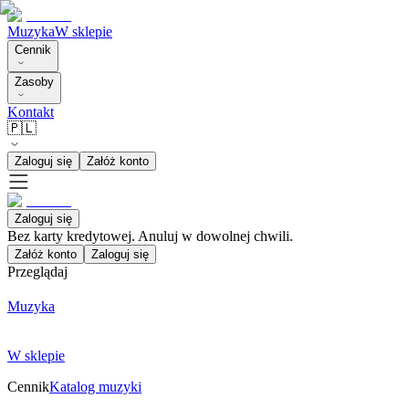
Muzyka
W sklepie
Cennik
Zasoby
Kontakt
🇵🇱
Zaloguj się
Załóż konto
Zaloguj się
Bez karty kredytowej. Anuluj w dowolnej chwili.
Załóż konto
Zaloguj się
Przeglądaj
Muzyka
W sklepie
Cennik
Katalog muzyki