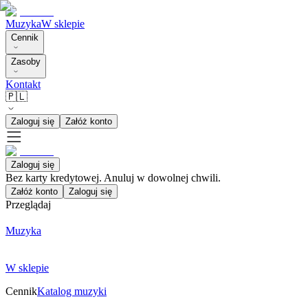
Muzyka
W sklepie
Cennik
Zasoby
Kontakt
🇵🇱
Zaloguj się
Załóż konto
Zaloguj się
Bez karty kredytowej. Anuluj w dowolnej chwili.
Załóż konto
Zaloguj się
Przeglądaj
Muzyka
W sklepie
Cennik
Katalog muzyki