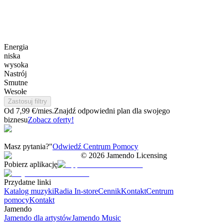
Energia
niska
wysoka
Nastrój
Smutne
Wesołe
Zastosuj filtry
Od 7,99 €/mies.
Znajdź odpowiedni plan dla swojego
biznesu
Zobacz oferty!
Masz pytania?"
Odwiedź Centrum Pomocy
©
2026
Jamendo Licensing
Pobierz aplikację
Przydatne linki
Katalog muzyki
Radia In-store
Cennik
Kontakt
Centrum
pomocy
Kontakt
Jamendo
Jamendo dla artystów
Jamendo Music