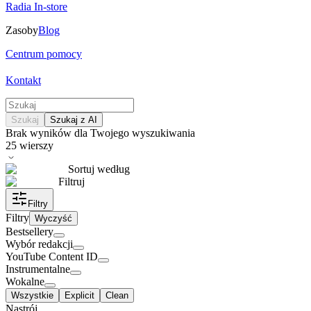
Radia In-store
Zasoby
Blog
Centrum pomocy
Kontakt
Szukaj
Szukaj z AI
Brak wyników dla Twojego wyszukiwania
25
wierszy
Sortuj według
Filtruj
Filtry
Filtry
Wyczyść
Bestsellery
Wybór redakcji
YouTube Content ID
Instrumentalne
Wokalne
Wszystkie
Explicit
Clean
Nastrój