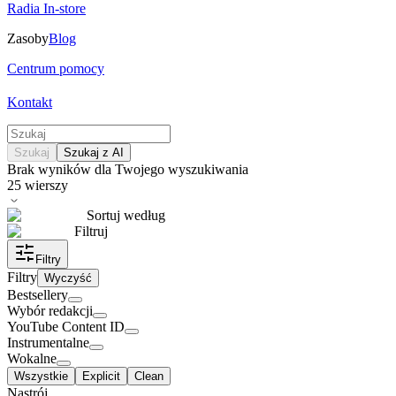
Radia In-store
Zasoby
Blog
Centrum pomocy
Kontakt
Szukaj
Szukaj z AI
Brak wyników dla Twojego wyszukiwania
25
wierszy
Sortuj według
Filtruj
Filtry
Filtry
Wyczyść
Bestsellery
Wybór redakcji
YouTube Content ID
Instrumentalne
Wokalne
Wszystkie
Explicit
Clean
Nastrój