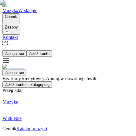
Muzyka
W sklepie
Cennik
Zasoby
Kontakt
🇵🇱
Zaloguj się
Załóż konto
Zaloguj się
Bez karty kredytowej. Anuluj w dowolnej chwili.
Załóż konto
Zaloguj się
Przeglądaj
Muzyka
W sklepie
Cennik
Katalog muzyki