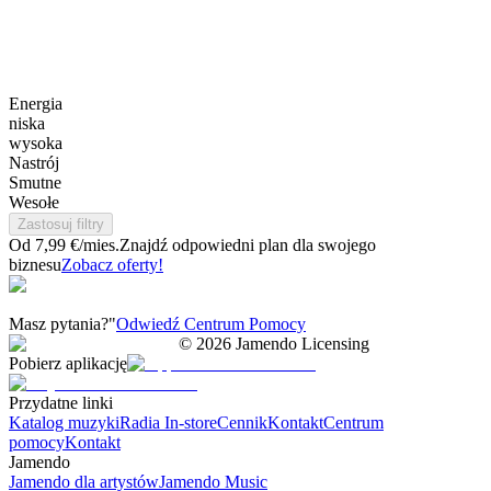
Energia
niska
wysoka
Nastrój
Smutne
Wesołe
Zastosuj filtry
Od 7,99 €/mies.
Znajdź odpowiedni plan dla swojego
biznesu
Zobacz oferty!
Masz pytania?"
Odwiedź Centrum Pomocy
©
2026
Jamendo Licensing
Pobierz aplikację
Przydatne linki
Katalog muzyki
Radia In-store
Cennik
Kontakt
Centrum
pomocy
Kontakt
Jamendo
Jamendo dla artystów
Jamendo Music