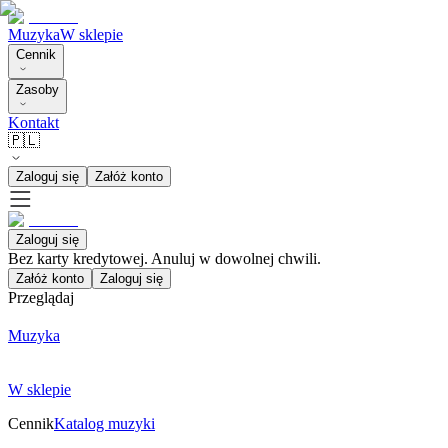
Muzyka
W sklepie
Cennik
Zasoby
Kontakt
🇵🇱
Zaloguj się
Załóż konto
Zaloguj się
Bez karty kredytowej. Anuluj w dowolnej chwili.
Załóż konto
Zaloguj się
Przeglądaj
Muzyka
W sklepie
Cennik
Katalog muzyki