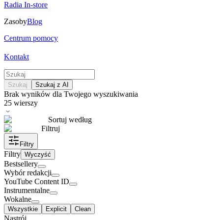
Radia In-store
Zasoby
Blog
Centrum pomocy
Kontakt
Szukaj
Szukaj z AI
Brak wyników dla Twojego wyszukiwania
25
wierszy
Sortuj według
Filtruj
Filtry
Filtry
Wyczyść
Bestsellery
Wybór redakcji
YouTube Content ID
Instrumentalne
Wokalne
Wszystkie
Explicit
Clean
Nastrój