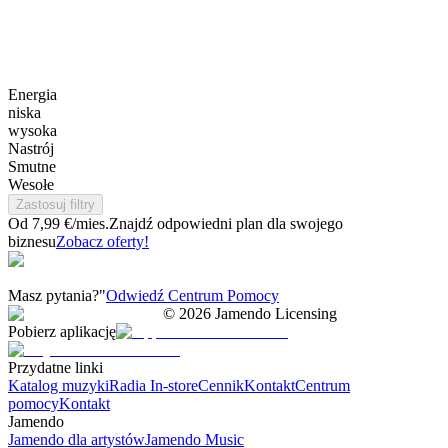
Energia
niska
wysoka
Nastrój
Smutne
Wesołe
Zastosuj filtry
Od 7,99 €/mies.
Znajdź odpowiedni plan dla swojego
biznesu
Zobacz oferty!
Masz pytania?"
Odwiedź Centrum Pomocy
©
2026
Jamendo Licensing
Pobierz aplikację
Przydatne linki
Katalog muzyki
Radia In-store
Cennik
Kontakt
Centrum
pomocy
Kontakt
Jamendo
Jamendo dla artystów
Jamendo Music