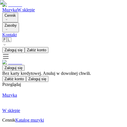
Muzyka
W sklepie
Cennik
Zasoby
Kontakt
🇵🇱
Zaloguj się
Załóż konto
Zaloguj się
Bez karty kredytowej. Anuluj w dowolnej chwili.
Załóż konto
Zaloguj się
Przeglądaj
Muzyka
W sklepie
Cennik
Katalog muzyki