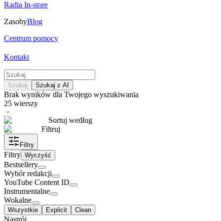
Radia In-store
Zasoby
Blog
Centrum pomocy
Kontakt
Szukaj
Szukaj z AI
Brak wyników dla Twojego wyszukiwania
25
wierszy
Sortuj według
Filtruj
Filtry
Filtry
Wyczyść
Bestsellery
Wybór redakcji
YouTube Content ID
Instrumentalne
Wokalne
Wszystkie
Explicit
Clean
Nastrój