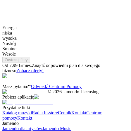
Energia
niska
wysoka
Nastrój
Smutne
Wesołe
Zastosuj filtry
Od 7,99 €/mies.
Znajdź odpowiedni plan dla swojego
biznesu
Zobacz oferty!
Masz pytania?"
Odwiedź Centrum Pomocy
©
2026
Jamendo Licensing
Pobierz aplikację
Przydatne linki
Katalog muzyki
Radia In-store
Cennik
Kontakt
Centrum
pomocy
Kontakt
Jamendo
Jamendo dla artystów
Jamendo Music