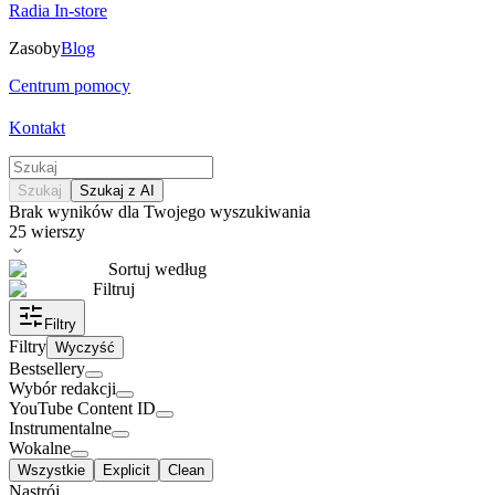
Radia In-store
Zasoby
Blog
Centrum pomocy
Kontakt
Szukaj
Szukaj z AI
Brak wyników dla Twojego wyszukiwania
25
wierszy
Sortuj według
Filtruj
Filtry
Filtry
Wyczyść
Bestsellery
Wybór redakcji
YouTube Content ID
Instrumentalne
Wokalne
Wszystkie
Explicit
Clean
Nastrój