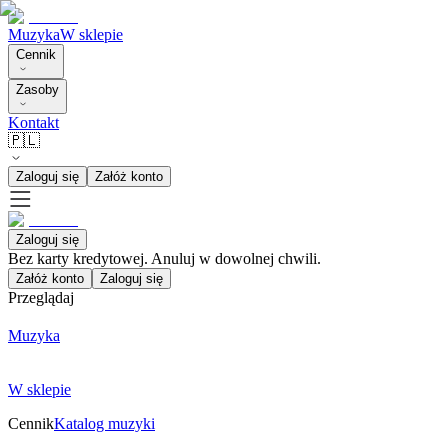
Muzyka
W sklepie
Cennik
Zasoby
Kontakt
🇵🇱
Zaloguj się
Załóż konto
Zaloguj się
Bez karty kredytowej. Anuluj w dowolnej chwili.
Załóż konto
Zaloguj się
Przeglądaj
Muzyka
W sklepie
Cennik
Katalog muzyki