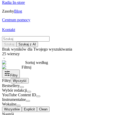
Radia In-store
Zasoby
Blog
Centrum pomocy
Kontakt
Szukaj
Szukaj z AI
Brak wyników dla Twojego wyszukiwania
25
wierszy
Sortuj według
Filtruj
Filtry
Filtry
Wyczyść
Bestsellery
Wybór redakcji
YouTube Content ID
Instrumentalne
Wokalne
Wszystkie
Explicit
Clean
Nastrój