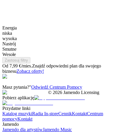
Energia
niska
wysoka
Nastrój
Smutne
Wesołe
Zastosuj filtry
Od 7,99 €/mies.
Znajdź odpowiedni plan dla swojego
biznesu
Zobacz oferty!
Masz pytania?"
Odwiedź Centrum Pomocy
©
2026
Jamendo Licensing
Pobierz aplikację
Przydatne linki
Katalog muzyki
Radia In-store
Cennik
Kontakt
Centrum
pomocy
Kontakt
Jamendo
Jamendo dla artystów
Jamendo Music