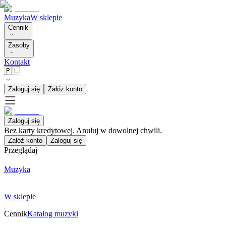
Muzyka
W sklepie
Cennik
Zasoby
Kontakt
🇵🇱
Zaloguj się
Załóż konto
Zaloguj się
Bez karty kredytowej. Anuluj w dowolnej chwili.
Załóż konto
Zaloguj się
Przeglądaj
Muzyka
W sklepie
Cennik
Katalog muzyki