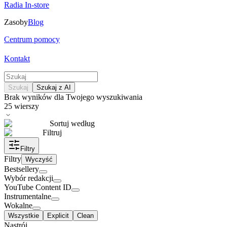
Radia In-store
Zasoby
Blog
Centrum pomocy
Kontakt
Szukaj
Szukaj z AI
Brak wyników dla Twojego wyszukiwania
25
wierszy
Sortuj według
Filtruj
Filtry
Filtry
Wyczyść
Bestsellery
Wybór redakcji
YouTube Content ID
Instrumentalne
Wokalne
Wszystkie
Explicit
Clean
Nastrój