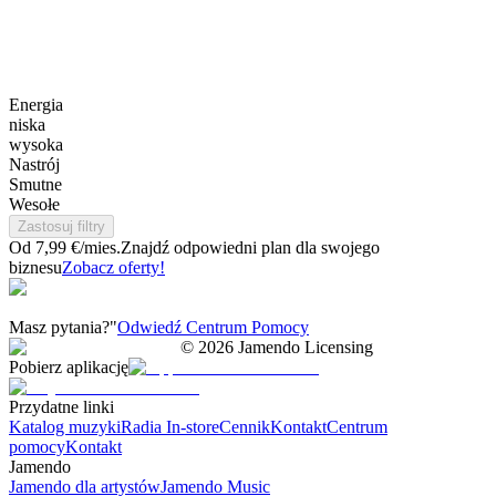
Energia
niska
wysoka
Nastrój
Smutne
Wesołe
Zastosuj filtry
Od 7,99 €/mies.
Znajdź odpowiedni plan dla swojego
biznesu
Zobacz oferty!
Masz pytania?"
Odwiedź Centrum Pomocy
©
2026
Jamendo Licensing
Pobierz aplikację
Przydatne linki
Katalog muzyki
Radia In-store
Cennik
Kontakt
Centrum
pomocy
Kontakt
Jamendo
Jamendo dla artystów
Jamendo Music