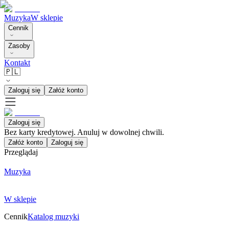
Muzyka
W sklepie
Cennik
Zasoby
Kontakt
🇵🇱
Zaloguj się
Załóż konto
Zaloguj się
Bez karty kredytowej. Anuluj w dowolnej chwili.
Załóż konto
Zaloguj się
Przeglądaj
Muzyka
W sklepie
Cennik
Katalog muzyki