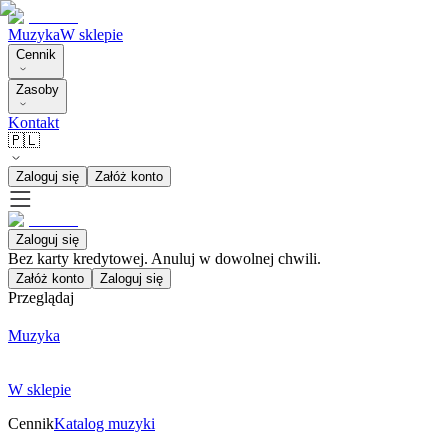
Muzyka
W sklepie
Cennik
Zasoby
Kontakt
🇵🇱
Zaloguj się
Załóż konto
Zaloguj się
Bez karty kredytowej. Anuluj w dowolnej chwili.
Załóż konto
Zaloguj się
Przeglądaj
Muzyka
W sklepie
Cennik
Katalog muzyki