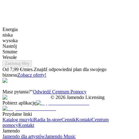
Energia
niska
wysoka
Nastrój
Smutne
Wesołe
Zastosuj filtry
Od 7,99 €/mies.
Znajdź odpowiedni plan dla swojego
biznesu
Zobacz oferty!
Masz pytania?"
Odwiedź Centrum Pomocy
©
2026
Jamendo Licensing
Pobierz aplikację
Przydatne linki
Katalog muzyki
Radia In-store
Cennik
Kontakt
Centrum
pomocy
Kontakt
Jamendo
Jamendo dla artystów
Jamendo Music