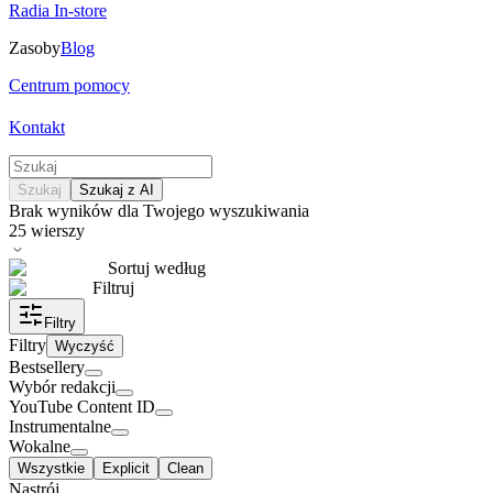
Radia In-store
Zasoby
Blog
Centrum pomocy
Kontakt
Szukaj
Szukaj z AI
Brak wyników dla Twojego wyszukiwania
25
wierszy
Sortuj według
Filtruj
Filtry
Filtry
Wyczyść
Bestsellery
Wybór redakcji
YouTube Content ID
Instrumentalne
Wokalne
Wszystkie
Explicit
Clean
Nastrój