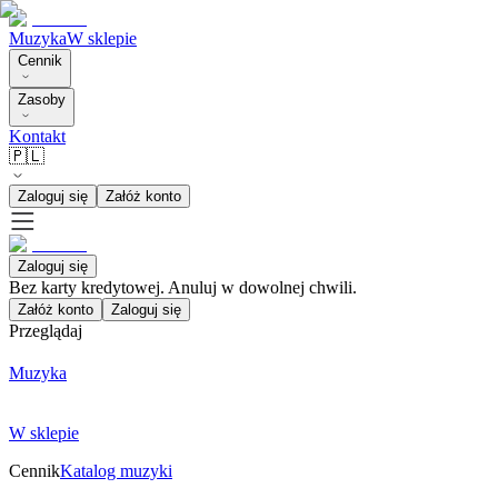
Muzyka
W sklepie
Cennik
Zasoby
Kontakt
🇵🇱
Zaloguj się
Załóż konto
Zaloguj się
Bez karty kredytowej. Anuluj w dowolnej chwili.
Załóż konto
Zaloguj się
Przeglądaj
Muzyka
W sklepie
Cennik
Katalog muzyki