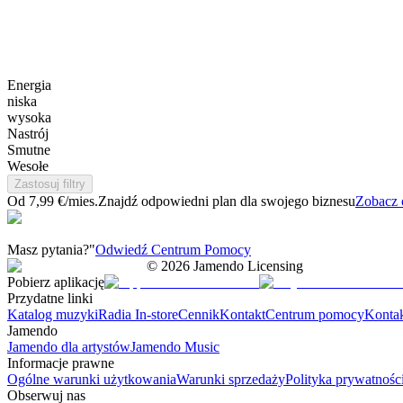
Energia
niska
wysoka
Nastrój
Smutne
Wesołe
Zastosuj filtry
Od 7,99 €/mies.
Znajdź odpowiedni plan dla swojego biznesu
Zobacz 
Masz pytania?"
Odwiedź Centrum Pomocy
©
2026
Jamendo Licensing
Pobierz aplikację
Przydatne linki
Katalog muzyki
Radia In-store
Cennik
Kontakt
Centrum pomocy
Konta
Jamendo
Jamendo dla artystów
Jamendo Music
Informacje prawne
Ogólne warunki użytkowania
Warunki sprzedaży
Polityka prywatnośc
Obserwuj nas