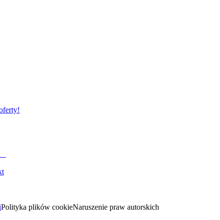
oferty!
kt
i
Polityka plików cookie
Naruszenie praw autorskich