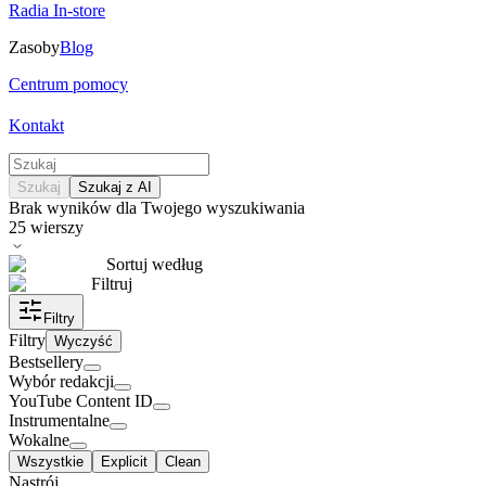
Radia In-store
Zasoby
Blog
Centrum pomocy
Kontakt
Szukaj
Szukaj z AI
Brak wyników dla Twojego wyszukiwania
25
wierszy
Sortuj według
Filtruj
Filtry
Filtry
Wyczyść
Bestsellery
Wybór redakcji
YouTube Content ID
Instrumentalne
Wokalne
Wszystkie
Explicit
Clean
Nastrój