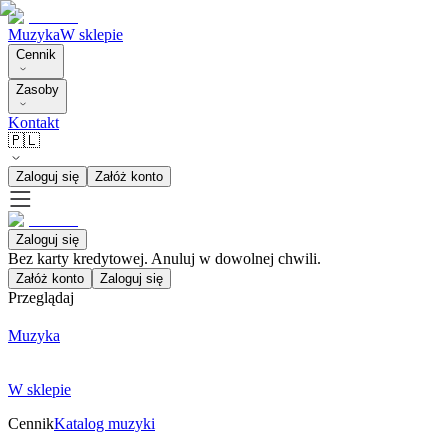
Muzyka
W sklepie
Cennik
Zasoby
Kontakt
🇵🇱
Zaloguj się
Załóż konto
Zaloguj się
Bez karty kredytowej. Anuluj w dowolnej chwili.
Załóż konto
Zaloguj się
Przeglądaj
Muzyka
W sklepie
Cennik
Katalog muzyki