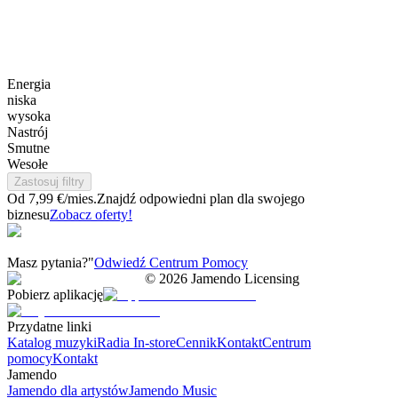
Energia
niska
wysoka
Nastrój
Smutne
Wesołe
Zastosuj filtry
Od 7,99 €/mies.
Znajdź odpowiedni plan dla swojego
biznesu
Zobacz oferty!
Masz pytania?"
Odwiedź Centrum Pomocy
©
2026
Jamendo Licensing
Pobierz aplikację
Przydatne linki
Katalog muzyki
Radia In-store
Cennik
Kontakt
Centrum
pomocy
Kontakt
Jamendo
Jamendo dla artystów
Jamendo Music