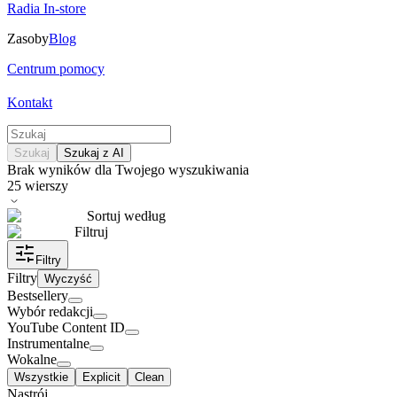
Radia In-store
Zasoby
Blog
Centrum pomocy
Kontakt
Szukaj
Szukaj z AI
Brak wyników dla Twojego wyszukiwania
25
wierszy
Sortuj według
Filtruj
Filtry
Filtry
Wyczyść
Bestsellery
Wybór redakcji
YouTube Content ID
Instrumentalne
Wokalne
Wszystkie
Explicit
Clean
Nastrój