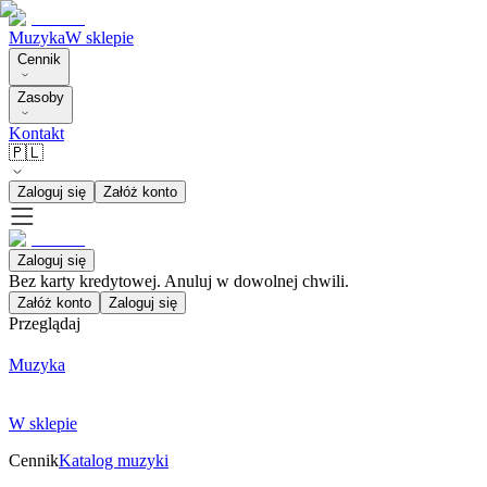
Muzyka
W sklepie
Cennik
Zasoby
Kontakt
🇵🇱
Zaloguj się
Załóż konto
Zaloguj się
Bez karty kredytowej. Anuluj w dowolnej chwili.
Załóż konto
Zaloguj się
Przeglądaj
Muzyka
W sklepie
Cennik
Katalog muzyki