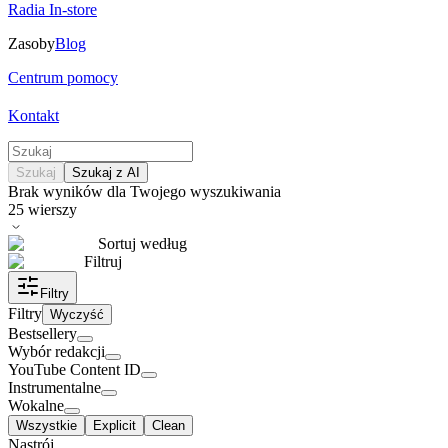
Radia In-store
Zasoby
Blog
Centrum pomocy
Kontakt
Szukaj
Szukaj z AI
Brak wyników dla Twojego wyszukiwania
25
wierszy
Sortuj według
Filtruj
Filtry
Filtry
Wyczyść
Bestsellery
Wybór redakcji
YouTube Content ID
Instrumentalne
Wokalne
Wszystkie
Explicit
Clean
Nastrój