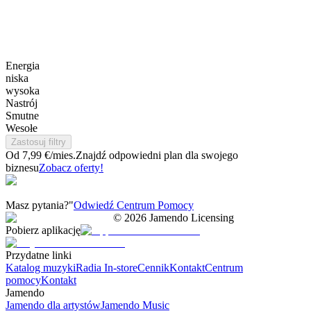
Energia
niska
wysoka
Nastrój
Smutne
Wesołe
Zastosuj filtry
Od 7,99 €/mies.
Znajdź odpowiedni plan dla swojego
biznesu
Zobacz oferty!
Masz pytania?"
Odwiedź Centrum Pomocy
©
2026
Jamendo Licensing
Pobierz aplikację
Przydatne linki
Katalog muzyki
Radia In-store
Cennik
Kontakt
Centrum
pomocy
Kontakt
Jamendo
Jamendo dla artystów
Jamendo Music