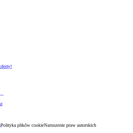
oferty!
kt
i
Polityka plików cookie
Naruszenie praw autorskich