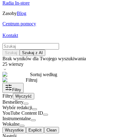
Radia In-store
Zasoby
Blog
Centrum pomocy
Kontakt
Szukaj
Szukaj z AI
Brak wyników dla Twojego wyszukiwania
25
wierszy
Sortuj według
Filtruj
Filtry
Filtry
Wyczyść
Bestsellery
Wybór redakcji
YouTube Content ID
Instrumentalne
Wokalne
Wszystkie
Explicit
Clean
Nastrój