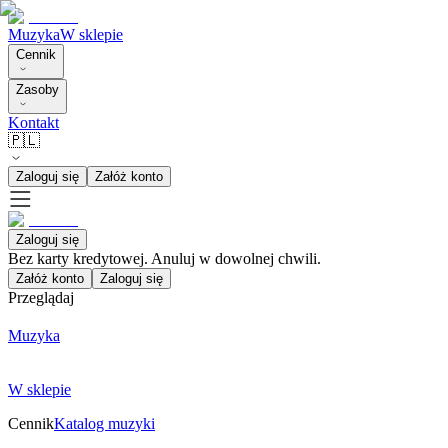
Muzyka
W sklepie
Cennik
Zasoby
Kontakt
🇵🇱
Zaloguj się
Załóż konto
Zaloguj się
Bez karty kredytowej. Anuluj w dowolnej chwili.
Załóż konto
Zaloguj się
Przeglądaj
Muzyka
W sklepie
Cennik
Katalog muzyki