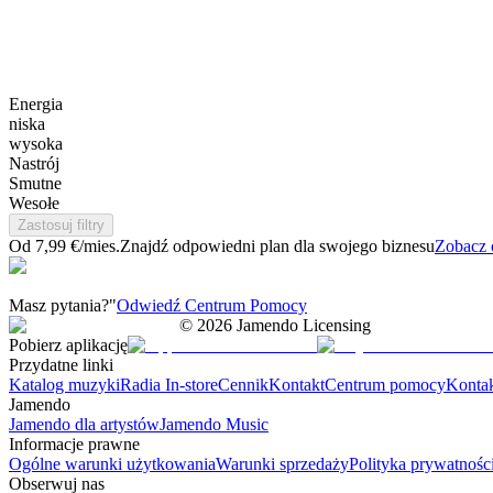
Energia
niska
wysoka
Nastrój
Smutne
Wesołe
Zastosuj filtry
Od 7,99 €/mies.
Znajdź odpowiedni plan dla swojego biznesu
Zobacz 
Masz pytania?"
Odwiedź Centrum Pomocy
©
2026
Jamendo Licensing
Pobierz aplikację
Przydatne linki
Katalog muzyki
Radia In-store
Cennik
Kontakt
Centrum pomocy
Konta
Jamendo
Jamendo dla artystów
Jamendo Music
Informacje prawne
Ogólne warunki użytkowania
Warunki sprzedaży
Polityka prywatnośc
Obserwuj nas