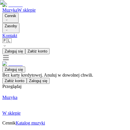
Muzyka
W sklepie
Cennik
Zasoby
Kontakt
🇵🇱
Zaloguj się
Załóż konto
Zaloguj się
Bez karty kredytowej. Anuluj w dowolnej chwili.
Załóż konto
Zaloguj się
Przeglądaj
Muzyka
W sklepie
Cennik
Katalog muzyki