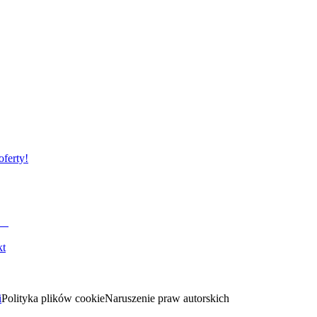
oferty!
kt
i
Polityka plików cookie
Naruszenie praw autorskich