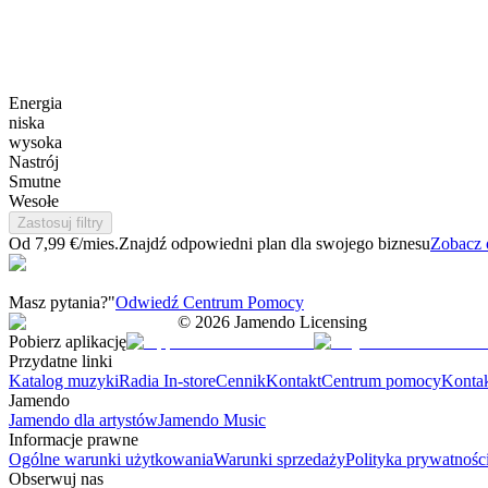
Energia
niska
wysoka
Nastrój
Smutne
Wesołe
Zastosuj filtry
Od 7,99 €/mies.
Znajdź odpowiedni plan dla swojego biznesu
Zobacz 
Masz pytania?"
Odwiedź Centrum Pomocy
©
2026
Jamendo Licensing
Pobierz aplikację
Przydatne linki
Katalog muzyki
Radia In-store
Cennik
Kontakt
Centrum pomocy
Konta
Jamendo
Jamendo dla artystów
Jamendo Music
Informacje prawne
Ogólne warunki użytkowania
Warunki sprzedaży
Polityka prywatnośc
Obserwuj nas