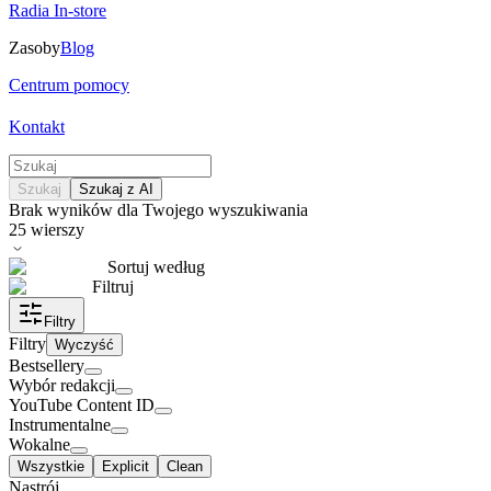
Radia In-store
Zasoby
Blog
Centrum pomocy
Kontakt
Szukaj
Szukaj z AI
Brak wyników dla Twojego wyszukiwania
25
wierszy
Sortuj według
Filtruj
Filtry
Filtry
Wyczyść
Bestsellery
Wybór redakcji
YouTube Content ID
Instrumentalne
Wokalne
Wszystkie
Explicit
Clean
Nastrój