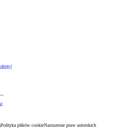
oferty!
kt
i
Polityka plików cookie
Naruszenie praw autorskich