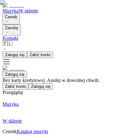
Muzyka
W sklepie
Cennik
Zasoby
Kontakt
🇵🇱
Zaloguj się
Załóż konto
Zaloguj się
Bez karty kredytowej. Anuluj w dowolnej chwili.
Załóż konto
Zaloguj się
Przeglądaj
Muzyka
W sklepie
Cennik
Katalog muzyki