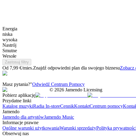
Energia
niska
wysoka
Nastrój
Smutne
Wesołe
Zastosuj filtry
Od 7,99 €/mies.
Znajdź odpowiedni plan dla swojego biznesu
Zobacz 
Masz pytania?"
Odwiedź Centrum Pomocy
©
2026
Jamendo Licensing
Pobierz aplikację
Przydatne linki
Katalog muzyki
Radia In-store
Cennik
Kontakt
Centrum pomocy
Konta
Jamendo
Jamendo dla artystów
Jamendo Music
Informacje prawne
Ogólne warunki użytkowania
Warunki sprzedaży
Polityka prywatnośc
Obserwuj nas