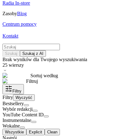
Radia In-store
Zasoby
Blog
Centrum pomocy
Kontakt
Szukaj
Szukaj z AI
Brak wyników dla Twojego wyszukiwania
25
wierszy
Sortuj według
Filtruj
Filtry
Filtry
Wyczyść
Bestsellery
Wybór redakcji
YouTube Content ID
Instrumentalne
Wokalne
Wszystkie
Explicit
Clean
Nastrój