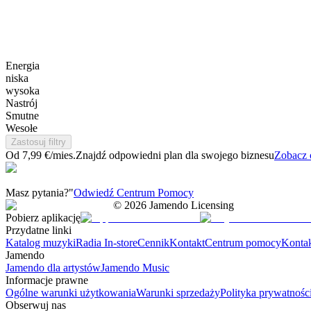
Energia
niska
wysoka
Nastrój
Smutne
Wesołe
Zastosuj filtry
Od 7,99 €/mies.
Znajdź odpowiedni plan dla swojego biznesu
Zobacz 
Masz pytania?"
Odwiedź Centrum Pomocy
©
2026
Jamendo Licensing
Pobierz aplikację
Przydatne linki
Katalog muzyki
Radia In-store
Cennik
Kontakt
Centrum pomocy
Konta
Jamendo
Jamendo dla artystów
Jamendo Music
Informacje prawne
Ogólne warunki użytkowania
Warunki sprzedaży
Polityka prywatnośc
Obserwuj nas