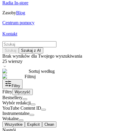
Radia In-store
Zasoby
Blog
Centrum pomocy
Kontakt
Szukaj
Szukaj z AI
Brak wyników dla Twojego wyszukiwania
25
wierszy
Sortuj według
Filtruj
Filtry
Filtry
Wyczyść
Bestsellery
Wybór redakcji
YouTube Content ID
Instrumentalne
Wokalne
Wszystkie
Explicit
Clean
Nastrój