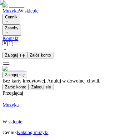
Muzyka
W sklepie
Cennik
Zasoby
Kontakt
🇵🇱
Zaloguj się
Załóż konto
Zaloguj się
Bez karty kredytowej. Anuluj w dowolnej chwili.
Załóż konto
Zaloguj się
Przeglądaj
Muzyka
W sklepie
Cennik
Katalog muzyki