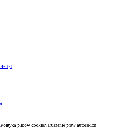
oferty!
kt
i
Polityka plików cookie
Naruszenie praw autorskich