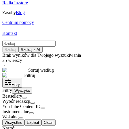
Radia In-store
Zasoby
Blog
Centrum pomocy
Kontakt
Szukaj
Szukaj z AI
Brak wyników dla Twojego wyszukiwania
25
wierszy
Sortuj według
Filtruj
Filtry
Filtry
Wyczyść
Bestsellery
Wybór redakcji
YouTube Content ID
Instrumentalne
Wokalne
Wszystkie
Explicit
Clean
Nastrój