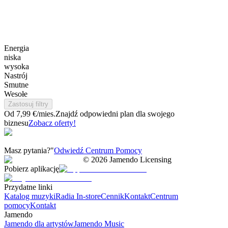
Energia
niska
wysoka
Nastrój
Smutne
Wesołe
Zastosuj filtry
Od 7,99 €/mies.
Znajdź odpowiedni plan dla swojego
biznesu
Zobacz oferty!
Masz pytania?"
Odwiedź Centrum Pomocy
©
2026
Jamendo Licensing
Pobierz aplikację
Przydatne linki
Katalog muzyki
Radia In-store
Cennik
Kontakt
Centrum
pomocy
Kontakt
Jamendo
Jamendo dla artystów
Jamendo Music