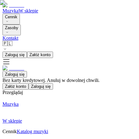
Muzyka
W sklepie
Cennik
Zasoby
Kontakt
🇵🇱
Zaloguj się
Załóż konto
Zaloguj się
Bez karty kredytowej. Anuluj w dowolnej chwili.
Załóż konto
Zaloguj się
Przeglądaj
Muzyka
W sklepie
Cennik
Katalog muzyki