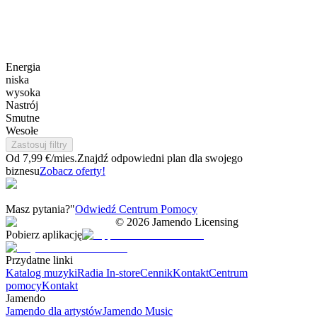
Energia
niska
wysoka
Nastrój
Smutne
Wesołe
Zastosuj filtry
Od 7,99 €/mies.
Znajdź odpowiedni plan dla swojego
biznesu
Zobacz oferty!
Masz pytania?"
Odwiedź Centrum Pomocy
©
2026
Jamendo Licensing
Pobierz aplikację
Przydatne linki
Katalog muzyki
Radia In-store
Cennik
Kontakt
Centrum
pomocy
Kontakt
Jamendo
Jamendo dla artystów
Jamendo Music