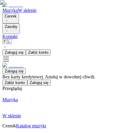
Muzyka
W sklepie
Cennik
Zasoby
Kontakt
🇵🇱
Zaloguj się
Załóż konto
Zaloguj się
Bez karty kredytowej. Anuluj w dowolnej chwili.
Załóż konto
Zaloguj się
Przeglądaj
Muzyka
W sklepie
Cennik
Katalog muzyki