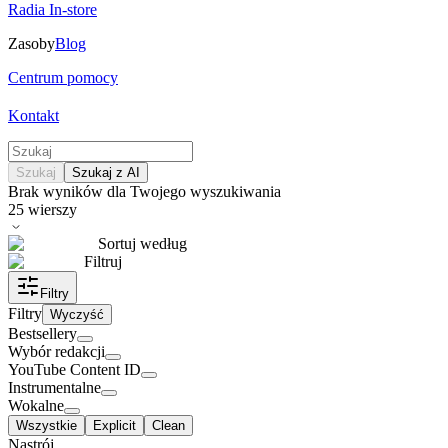
Radia In-store
Zasoby
Blog
Centrum pomocy
Kontakt
Szukaj
Szukaj z AI
Brak wyników dla Twojego wyszukiwania
25
wierszy
Sortuj według
Filtruj
Filtry
Filtry
Wyczyść
Bestsellery
Wybór redakcji
YouTube Content ID
Instrumentalne
Wokalne
Wszystkie
Explicit
Clean
Nastrój