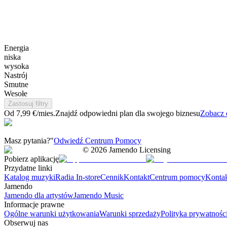
Energia
niska
wysoka
Nastrój
Smutne
Wesołe
Zastosuj filtry
Od 7,99 €/mies.
Znajdź odpowiedni plan dla swojego biznesu
Zobacz 
Masz pytania?"
Odwiedź Centrum Pomocy
©
2026
Jamendo Licensing
Pobierz aplikację
Przydatne linki
Katalog muzyki
Radia In-store
Cennik
Kontakt
Centrum pomocy
Konta
Jamendo
Jamendo dla artystów
Jamendo Music
Informacje prawne
Ogólne warunki użytkowania
Warunki sprzedaży
Polityka prywatnośc
Obserwuj nas