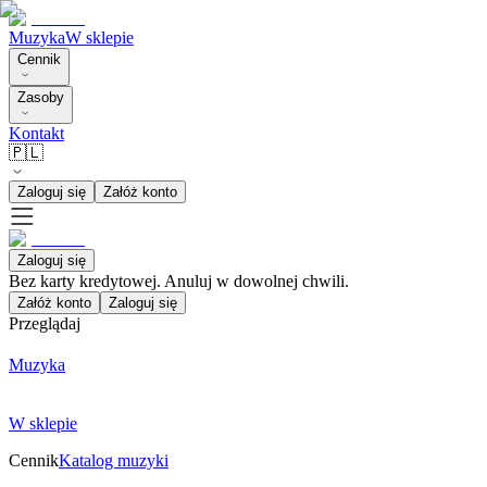
Muzyka
W sklepie
Cennik
Zasoby
Kontakt
🇵🇱
Zaloguj się
Załóż konto
Zaloguj się
Bez karty kredytowej. Anuluj w dowolnej chwili.
Załóż konto
Zaloguj się
Przeglądaj
Muzyka
W sklepie
Cennik
Katalog muzyki