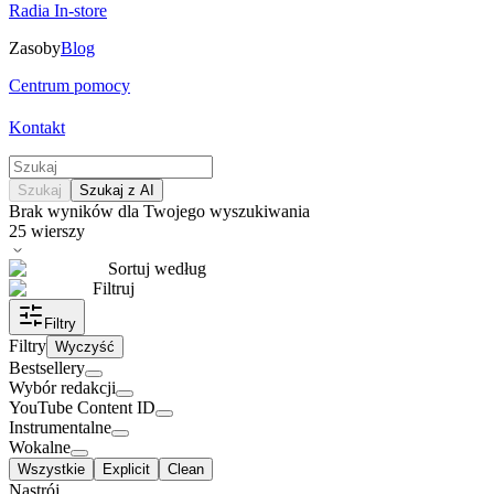
Radia In-store
Zasoby
Blog
Centrum pomocy
Kontakt
Szukaj
Szukaj z AI
Brak wyników dla Twojego wyszukiwania
25
wierszy
Sortuj według
Filtruj
Filtry
Filtry
Wyczyść
Bestsellery
Wybór redakcji
YouTube Content ID
Instrumentalne
Wokalne
Wszystkie
Explicit
Clean
Nastrój