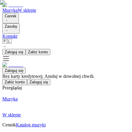
Muzyka
W sklepie
Cennik
Zasoby
Kontakt
🇵🇱
Zaloguj się
Załóż konto
Zaloguj się
Bez karty kredytowej. Anuluj w dowolnej chwili.
Załóż konto
Zaloguj się
Przeglądaj
Muzyka
W sklepie
Cennik
Katalog muzyki