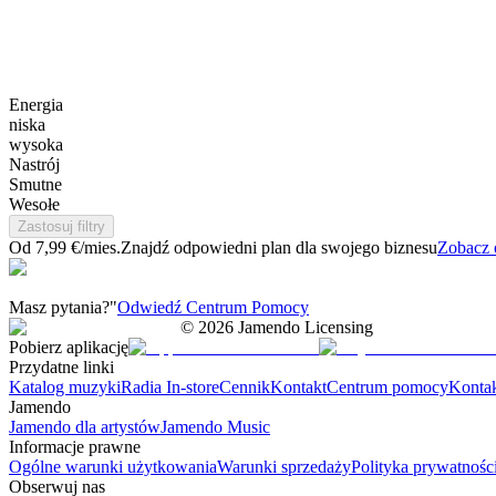
Energia
niska
wysoka
Nastrój
Smutne
Wesołe
Zastosuj filtry
Od 7,99 €/mies.
Znajdź odpowiedni plan dla swojego biznesu
Zobacz 
Masz pytania?"
Odwiedź Centrum Pomocy
©
2026
Jamendo Licensing
Pobierz aplikację
Przydatne linki
Katalog muzyki
Radia In-store
Cennik
Kontakt
Centrum pomocy
Konta
Jamendo
Jamendo dla artystów
Jamendo Music
Informacje prawne
Ogólne warunki użytkowania
Warunki sprzedaży
Polityka prywatnośc
Obserwuj nas