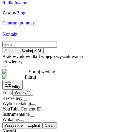
Radia In-store
Zasoby
Blog
Centrum pomocy
Kontakt
Szukaj
Szukaj z AI
Brak wyników dla Twojego wyszukiwania
25
wierszy
Sortuj według
Filtruj
Filtry
Filtry
Wyczyść
Bestsellery
Wybór redakcji
YouTube Content ID
Instrumentalne
Wokalne
Wszystkie
Explicit
Clean
Nastrój