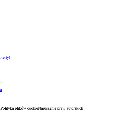
oferty!
kt
i
Polityka plików cookie
Naruszenie praw autorskich