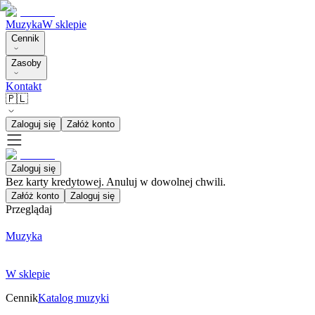
Muzyka
W sklepie
Cennik
Zasoby
Kontakt
🇵🇱
Zaloguj się
Załóż konto
Zaloguj się
Bez karty kredytowej. Anuluj w dowolnej chwili.
Załóż konto
Zaloguj się
Przeglądaj
Muzyka
W sklepie
Cennik
Katalog muzyki