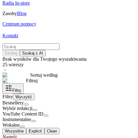
Radia In-store
Zasoby
Blog
Centrum pomocy
Kontakt
Szukaj
Szukaj z AI
Brak wyników dla Twojego wyszukiwania
25
wierszy
Sortuj według
Filtruj
Filtry
Filtry
Wyczyść
Bestsellery
Wybór redakcji
YouTube Content ID
Instrumentalne
Wokalne
Wszystkie
Explicit
Clean
Nastrój