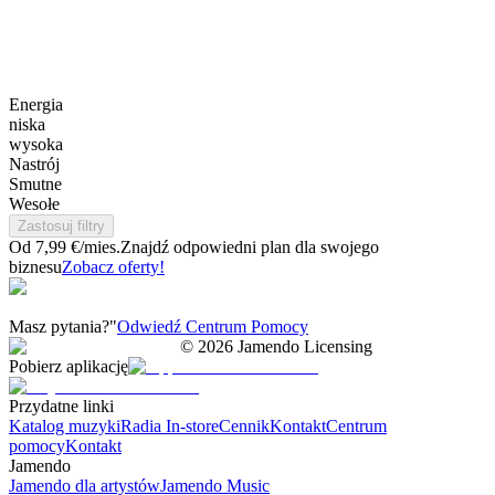
Energia
niska
wysoka
Nastrój
Smutne
Wesołe
Zastosuj filtry
Od 7,99 €/mies.
Znajdź odpowiedni plan dla swojego
biznesu
Zobacz oferty!
Masz pytania?"
Odwiedź Centrum Pomocy
©
2026
Jamendo Licensing
Pobierz aplikację
Przydatne linki
Katalog muzyki
Radia In-store
Cennik
Kontakt
Centrum
pomocy
Kontakt
Jamendo
Jamendo dla artystów
Jamendo Music