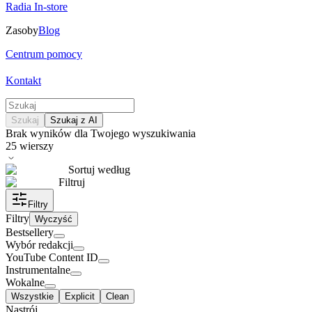
Radia In-store
Zasoby
Blog
Centrum pomocy
Kontakt
Szukaj
Szukaj z AI
Brak wyników dla Twojego wyszukiwania
25
wierszy
Sortuj według
Filtruj
Filtry
Filtry
Wyczyść
Bestsellery
Wybór redakcji
YouTube Content ID
Instrumentalne
Wokalne
Wszystkie
Explicit
Clean
Nastrój