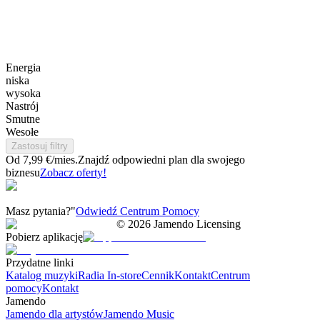
Energia
niska
wysoka
Nastrój
Smutne
Wesołe
Zastosuj filtry
Od 7,99 €/mies.
Znajdź odpowiedni plan dla swojego
biznesu
Zobacz oferty!
Masz pytania?"
Odwiedź Centrum Pomocy
©
2026
Jamendo Licensing
Pobierz aplikację
Przydatne linki
Katalog muzyki
Radia In-store
Cennik
Kontakt
Centrum
pomocy
Kontakt
Jamendo
Jamendo dla artystów
Jamendo Music