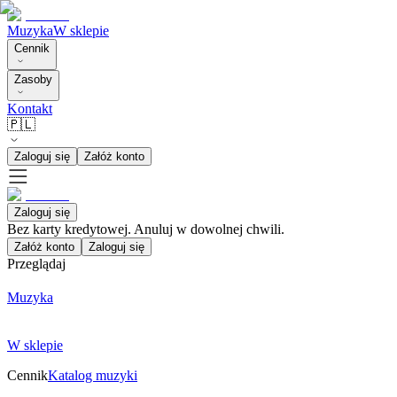
Muzyka
W sklepie
Cennik
Zasoby
Kontakt
🇵🇱
Zaloguj się
Załóż konto
Zaloguj się
Bez karty kredytowej. Anuluj w dowolnej chwili.
Załóż konto
Zaloguj się
Przeglądaj
Muzyka
W sklepie
Cennik
Katalog muzyki