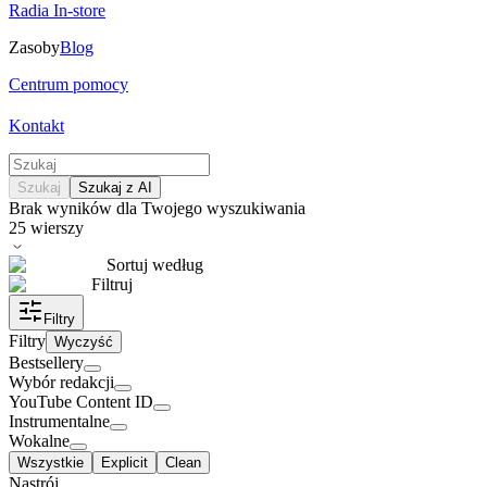
Radia In-store
Zasoby
Blog
Centrum pomocy
Kontakt
Szukaj
Szukaj z AI
Brak wyników dla Twojego wyszukiwania
25
wierszy
Sortuj według
Filtruj
Filtry
Filtry
Wyczyść
Bestsellery
Wybór redakcji
YouTube Content ID
Instrumentalne
Wokalne
Wszystkie
Explicit
Clean
Nastrój