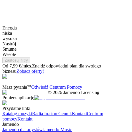
Energia
niska
wysoka
Nastrój
Smutne
Wesołe
Zastosuj filtry
Od 7,99 €/mies.
Znajdź odpowiedni plan dla swojego
biznesu
Zobacz oferty!
Masz pytania?"
Odwiedź Centrum Pomocy
©
2026
Jamendo Licensing
Pobierz aplikację
Przydatne linki
Katalog muzyki
Radia In-store
Cennik
Kontakt
Centrum
pomocy
Kontakt
Jamendo
Jamendo dla artystów
Jamendo Music