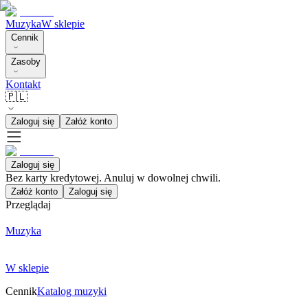
Muzyka
W sklepie
Cennik
Zasoby
Kontakt
🇵🇱
Zaloguj się
Załóż konto
Zaloguj się
Bez karty kredytowej. Anuluj w dowolnej chwili.
Załóż konto
Zaloguj się
Przeglądaj
Muzyka
W sklepie
Cennik
Katalog muzyki